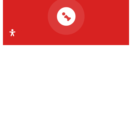
Organismul Intermediar
Regional pentru Programe
Europene Capital Uman
Regiunea Vest
OIR PECU Regiunea Vest coordonează aceste
activități la nivelul județelor Timiș, Arad, Caraș-
Severin și Hunedoara.
Contact