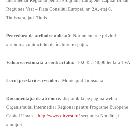
Intermediar Regional pentru Programe Europene Capital Uman
Regiunea Vest – Piata Consiliul Europei, nr. 2A, etaj 6,
Timisoara, jud. Timis.
Procedura de atribuire aplicată:
Norme interne privind
atribuirea contractului de închiriere spațiu.
Valoarea estimată a contractului:
10.045.148,00 lei fara TVA.
Locul prestării serviciilor:
Municipiul Timișoara
Documentația de atribuire:
disponibilă pe pagina web a
Organismului Intermediar Regional pentru Programe Europene
Capital Uman –
http://www.oirvest.ro/
secțiunea Noutăți și
anunțuri.