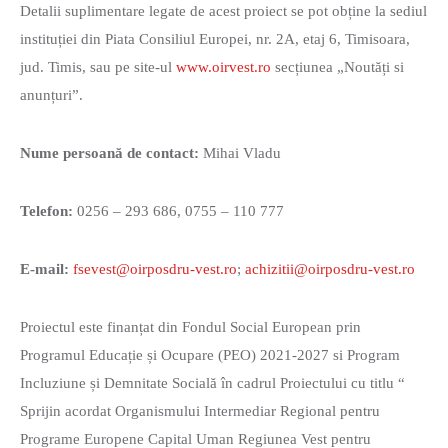
Detalii suplimentare legate de acest proiect se pot obține la sediul
instituției din Piata Consiliul Europei, nr. 2A, etaj 6, Timisoara,
jud. Timis, sau pe site-ul
www.oirvest.ro
secțiunea „Noutăți si
anunțuri”.
Nume persoană de contact:
Mihai Vladu
Telefon:
0256 – 293 686, 0755 – 110 777
E-mail:
fsevest@oirposdru-vest.ro
;
achizitii@oirposdru-vest.ro
Proiectul este finanțat din Fondul Social European prin
Programul Educație și Ocupare (PEO) 2021-2027 si Program
Incluziune și Demnitate Socială în cadrul Proiectului cu titlu “
Sprijin acordat Organismului Intermediar Regional pentru
Programe Europene Capital Uman Regiunea Vest pentru