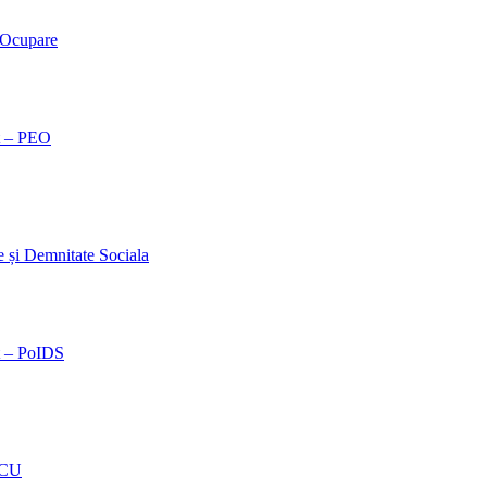
 Ocupare
t – PEO
și Demnitate Sociala
t – PoIDS
OCU