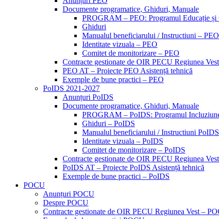
Anunțuri PEO
Documente programatice, Ghiduri, Manuale
PROGRAM – PEO: Programul Educație și
Ghiduri
Manualul beneficiarului / Instructiuni – PEO
Identitate vizuala – PEO
Comitet de monitorizare – PEO
Contracte gestionate de OIR PECU Regiunea Ves
PEO AT – Proiecte PEO Asistență tehnică
Exemple de bune practici – PEO
PoIDS 2021-2027
Anunțuri PoIDS
Documente programatice, Ghiduri, Manuale
PROGRAM – PoIDS: Programul Incluziune 
Ghiduri – PoIDS
Manualul beneficiarului / Instructiuni PoIDS
Identitate vizuala – PoIDS
Comitet de monitorizare – PoIDS
Contracte gestionate de OIR PECU Regiunea Ves
PoIDS AT – Proiecte PoIDS Asistență tehnică
Exemple de bune practici – PoIDS
POCU
Anunțuri POCU
Despre POCU
Contracte gestionate de OIR PECU Regiunea Vest – P