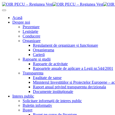
Acasă
Despre noi
Prezentare
Legislație
Conducere
Organizare
Regulament de organizare și funcționare
Organigrama
Carieră
Rapoarte si studii
Rapoarte de activitate
Rapoartele anuale de aplicare a Legii nr.544/2001
Transparenta
Egalitate de sanse
Ministerul Investitiilor si Proiectelor Europene – ac
Raport anual privind transparenta decizionala
Documente instituționale
Interes public
Solicitare informații de interes public
Buletin informativ
Buget
Buget pe surse de finanțare