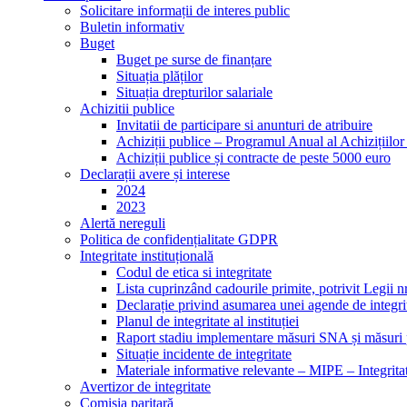
Solicitare informații de interes public
Buletin informativ
Buget
Buget pe surse de finanțare
Situația plăților
Situația drepturilor salariale
Achizitii publice
Invitatii de participare si anunturi de atribuire
Achiziții publice – Programul Anual al Achizițiilo
Achiziții publice și contracte de peste 5000 euro
Declarații avere și interese
2024
2023
Alertă nereguli
Politica de confidențialitate GDPR
Integritate instituțională
Codul de etica si integritate
Lista cuprinzând cadourile primite, potrivit Legii n
Declarație privind asumarea unei agende de integri
Planul de integritate al instituției
Raport stadiu implementare măsuri SNA și măsuri p
Situație incidente de integritate
Materiale informative relevante – MIPE – Integritat
Avertizor de integritate
Comisia paritară