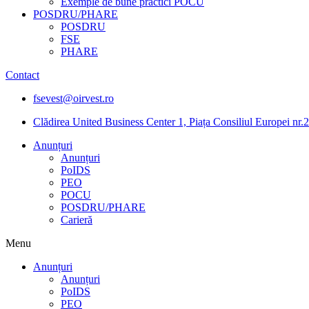
Exemple de bune practici POCU
POSDRU/PHARE
POSDRU
FSE
PHARE
Contact
fsevest@oirvest.ro
Clădirea United Business Center 1, Piața Consiliul Europei nr.2
Anunțuri
Anunțuri
PoIDS
PEO
POCU
POSDRU/PHARE
Carieră
Menu
Anunțuri
Anunțuri
PoIDS
PEO