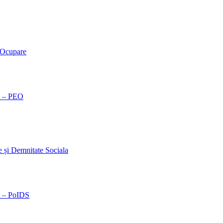
 Ocupare
t – PEO
și Demnitate Sociala
t – PoIDS