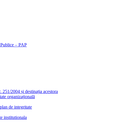
r Publice – PAP
r. 251/2004 și destinația acestora
tate organizațională
lan de integritate
e institutionala