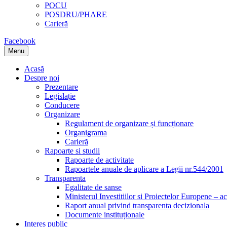
POCU
POSDRU/PHARE
Carieră
Facebook
Menu
Acasă
Despre noi
Prezentare
Legislație
Conducere
Organizare
Regulament de organizare și funcționare
Organigrama
Carieră
Rapoarte si studii
Rapoarte de activitate
Rapoartele anuale de aplicare a Legii nr.544/2001
Transparenta
Egalitate de sanse
Ministerul Investitiilor si Proiectelor Europene – ac
Raport anual privind transparenta decizionala
Documente instituționale
Interes public