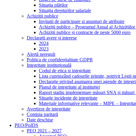
Situația plăților
Situația drepturilor salariale
Achizitii publice
Invitatii de participare si anunturi de atribuire
Achiziții publice – Programul Anual al Achizițiilo
Achiziții publice și contracte de peste 5000 euro
Declarații avere și interese
2024
2023
Alertă nereguli
Politica de confidențialitate GDPR
Integritate instituțională
Codul de etica si integritate
Lista cuprinzând cadourile primite, potrivit Legii n
Declarație privind asumarea unei agende de integri
Planul de integritate al instituției
Raport stadiu implementare măsuri SNA și măsuri p
Situație incidente de integritate
Materiale informative relevante – MIPE – Integritat
Avertizor de integritate
Comisia paritară
Date deschise
PEO/PoIDS
PEO 2021 – 2027