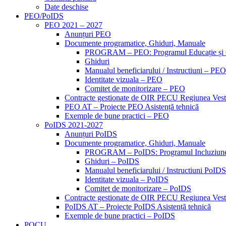
Date deschise
PEO/PoIDS
PEO 2021 – 2027
Anunțuri PEO
Documente programatice, Ghiduri, Manuale
PROGRAM – PEO: Programul Educație și
Ghiduri
Manualul beneficiarului / Instructiuni – PEO
Identitate vizuala – PEO
Comitet de monitorizare – PEO
Contracte gestionate de OIR PECU Regiunea Ves
PEO AT – Proiecte PEO Asistență tehnică
Exemple de bune practici – PEO
PoIDS 2021-2027
Anunțuri PoIDS
Documente programatice, Ghiduri, Manuale
PROGRAM – PoIDS: Programul Incluziune 
Ghiduri – PoIDS
Manualul beneficiarului / Instructiuni PoIDS
Identitate vizuala – PoIDS
Comitet de monitorizare – PoIDS
Contracte gestionate de OIR PECU Regiunea Ves
PoIDS AT – Proiecte PoIDS Asistență tehnică
Exemple de bune practici – PoIDS
POCU