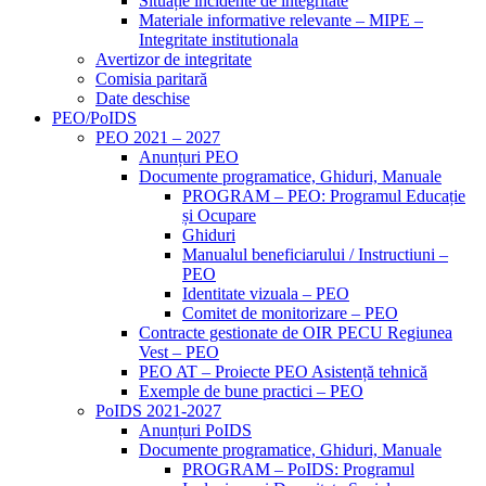
Situație incidente de integritate
Materiale informative relevante – MIPE –
Integritate institutionala
Avertizor de integritate
Comisia paritară
Date deschise
PEO/PoIDS
PEO 2021 – 2027
Anunțuri PEO
Documente programatice, Ghiduri, Manuale
PROGRAM – PEO: Programul Educație
și Ocupare
Ghiduri
Manualul beneficiarului / Instructiuni –
PEO
Identitate vizuala – PEO
Comitet de monitorizare – PEO
Contracte gestionate de OIR PECU Regiunea
Vest – PEO
PEO AT – Proiecte PEO Asistență tehnică
Exemple de bune practici – PEO
PoIDS 2021-2027
Anunțuri PoIDS
Documente programatice, Ghiduri, Manuale
PROGRAM – PoIDS: Programul