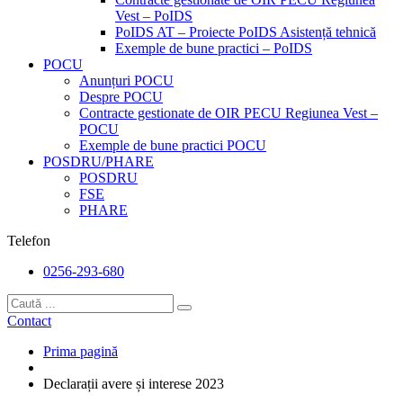
Vest – PoIDS
PoIDS AT – Proiecte PoIDS Asistență tehnică
Exemple de bune practici – PoIDS
POCU
Anunțuri POCU
Despre POCU
Contracte gestionate de OIR PECU Regiunea Vest –
POCU
Exemple de bune practici POCU
POSDRU/PHARE
POSDRU
FSE
PHARE
Telefon
0256-293-680
Contact
Prima pagină
Declarații avere și interese 2023