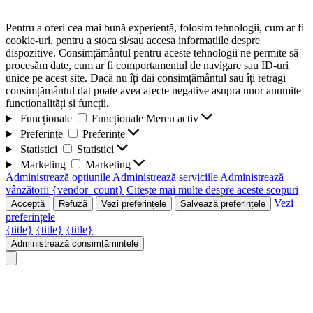
Pentru a oferi cea mai bună experiență, folosim tehnologii, cum ar fi
cookie-uri, pentru a stoca și/sau accesa informațiile despre
dispozitive. Consimțământul pentru aceste tehnologii ne permite să
procesăm date, cum ar fi comportamentul de navigare sau ID-uri
unice pe acest site. Dacă nu îți dai consimțământul sau îți retragi
consimțământul dat poate avea afecte negative asupra unor anumite
funcționalități și funcții.
Funcționale
Funcționale
Mereu activ
Preferințe
Preferințe
Statistici
Statistici
Marketing
Marketing
Administrează opțiunile
Administrează serviciile
Administrează
vânzătorii {vendor_count}
Citește mai multe despre aceste scopuri
Vezi
Acceptă
Refuză
Vezi preferințele
Salvează preferințele
preferințele
{title}
{title}
{title}
Administrează consimțămintele