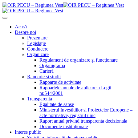
Acasă
Despre noi
Prezentare
Legislație
Conducere
Organizare
Regulament de organizare și funcționare
Organigrama
Carieră
Rapoarte si studii
Rapoarte de activitate
Rapoartele anuale de aplicare a Legii
nr.544/2001
Transparenta
Egalitate de sanse
Ministerul Investitiilor si Proiectelor Europene –
acte normative, registrul unic
Raport anual privind transparenta decizionala
Documente instituționale
Interes public
Solicitare informații de interes public