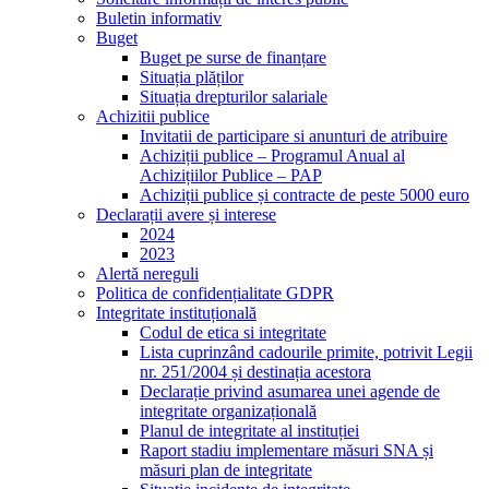
Buletin informativ
Buget
Buget pe surse de finanțare
Situația plăților
Situația drepturilor salariale
Achizitii publice
Invitatii de participare si anunturi de atribuire
Achiziții publice – Programul Anual al
Achizițiilor Publice – PAP
Achiziții publice și contracte de peste 5000 euro
Declarații avere și interese
2024
2023
Alertă nereguli
Politica de confidențialitate GDPR
Integritate instituțională
Codul de etica si integritate
Lista cuprinzând cadourile primite, potrivit Legii
nr. 251/2004 și destinația acestora
Declarație privind asumarea unei agende de
integritate organizațională
Planul de integritate al instituției
Raport stadiu implementare măsuri SNA și
măsuri plan de integritate