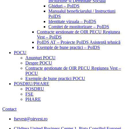
Incluziune și Demnitate Sociala
Ghiduri – PoIDS
Manualul beneficiarului / Instructiuni
PoIDS
Identitate vizuala – PoIDS
Comitet de monitorizare – PoIDS
Contracte gestionate de OIR PECU Regiunea
Vest – PoIDS
PoIDS AT – Proiecte PoIDS Asistență tehnică
Exemple de bune practici – PoIDS
POCU
Anunțuri POCU
Despre POCU
Contracte gestionate de OIR PECU Regiunea Vest –
POCU
Exemple de bune practici POCU
POSDRU/PHARE
POSDRU
FSE
PHARE
Contact
fsevest@oirvest.ro
Clădirea United Business Center 1, Piața Consiliul Europei