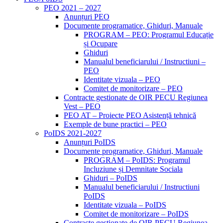
PEO 2021 – 2027
Anunțuri PEO
Documente programatice, Ghiduri, Manuale
PROGRAM – PEO: Programul Educație
și Ocupare
Ghiduri
Manualul beneficiarului / Instructiuni –
PEO
Identitate vizuala – PEO
Comitet de monitorizare – PEO
Contracte gestionate de OIR PECU Regiunea
Vest – PEO
PEO AT – Proiecte PEO Asistență tehnică
Exemple de bune practici – PEO
PoIDS 2021-2027
Anunțuri PoIDS
Documente programatice, Ghiduri, Manuale
PROGRAM – PoIDS: Programul
Incluziune și Demnitate Sociala
Ghiduri – PoIDS
Manualul beneficiarului / Instructiuni
PoIDS
Identitate vizuala – PoIDS
Comitet de monitorizare – PoIDS
Contracte gestionate de OIR PECU Regiunea