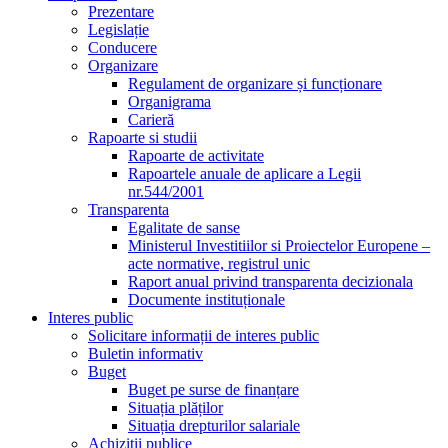
Prezentare
Legislație
Conducere
Organizare
Regulament de organizare și funcționare
Organigrama
Carieră
Rapoarte si studii
Rapoarte de activitate
Rapoartele anuale de aplicare a Legii
nr.544/2001
Transparenta
Egalitate de sanse
Ministerul Investitiilor si Proiectelor Europene –
acte normative, registrul unic
Raport anual privind transparenta decizionala
Documente instituționale
Interes public
Solicitare informații de interes public
Buletin informativ
Buget
Buget pe surse de finanțare
Situația plăților
Situația drepturilor salariale
Achizitii publice