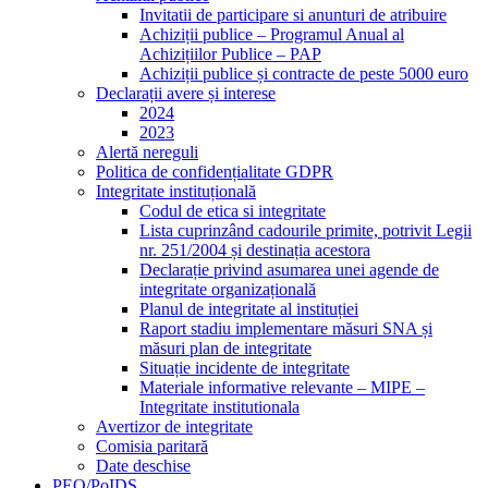
Invitatii de participare si anunturi de atribuire
Achiziții publice – Programul Anual al
Achizițiilor Publice – PAP
Achiziții publice și contracte de peste 5000 euro
Declarații avere și interese
2024
2023
Alertă nereguli
Politica de confidențialitate GDPR
Integritate instituțională
Codul de etica si integritate
Lista cuprinzând cadourile primite, potrivit Legii
nr. 251/2004 și destinația acestora
Declarație privind asumarea unei agende de
integritate organizațională
Planul de integritate al instituției
Raport stadiu implementare măsuri SNA și
măsuri plan de integritate
Situație incidente de integritate
Materiale informative relevante – MIPE –
Integritate institutionala
Avertizor de integritate
Comisia paritară
Date deschise
PEO/PoIDS