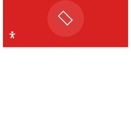
Organismul Intermediar
Regional pentru Programe
Europene Capital Uman
Regiunea Vest
OIR PECU Regiunea Vest coordonează aceste
activități la nivelul județelor Timiș, Arad, Caraș-
Severin și Hunedoara.