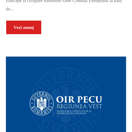
Educație și Ocupare transmise către Comisia Europeană la data
de...
Vezi anunț