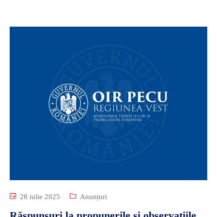
28 iulie 2025
Anunțuri
Răspunsuri la propunerile și observațiile