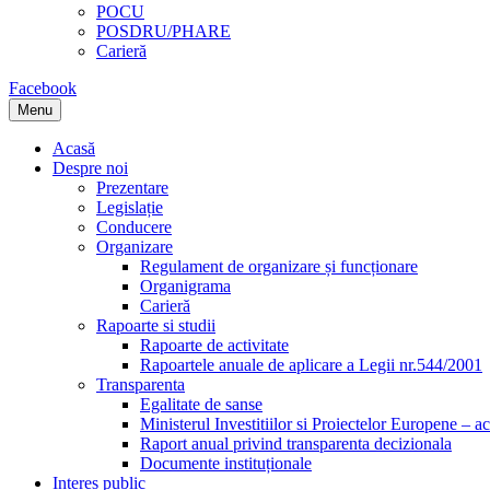
POCU
POSDRU/PHARE
Carieră
Facebook
Menu
Acasă
Despre noi
Prezentare
Legislație
Conducere
Organizare
Regulament de organizare și funcționare
Organigrama
Carieră
Rapoarte si studii
Rapoarte de activitate
Rapoartele anuale de aplicare a Legii nr.544/2001
Transparenta
Egalitate de sanse
Ministerul Investitiilor si Proiectelor Europene – ac
Raport anual privind transparenta decizionala
Documente instituționale
Interes public