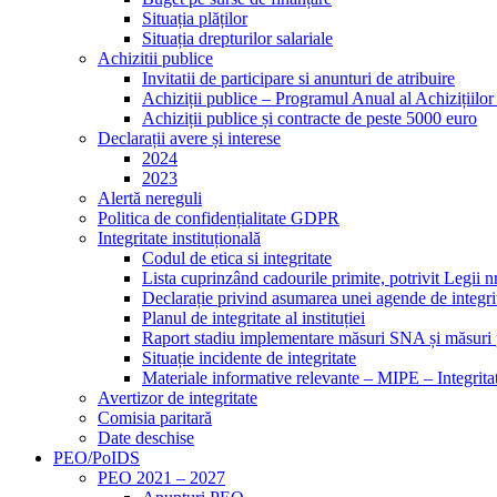
Situația plăților
Situația drepturilor salariale
Achizitii publice
Invitatii de participare si anunturi de atribuire
Achiziții publice – Programul Anual al Achizițiilo
Achiziții publice și contracte de peste 5000 euro
Declarații avere și interese
2024
2023
Alertă nereguli
Politica de confidențialitate GDPR
Integritate instituțională
Codul de etica si integritate
Lista cuprinzând cadourile primite, potrivit Legii n
Declarație privind asumarea unei agende de integri
Planul de integritate al instituției
Raport stadiu implementare măsuri SNA și măsuri p
Situație incidente de integritate
Materiale informative relevante – MIPE – Integritat
Avertizor de integritate
Comisia paritară
Date deschise
PEO/PoIDS
PEO 2021 – 2027