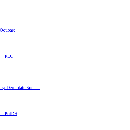
 Ocupare
t – PEO
și Demnitate Sociala
t – PoIDS