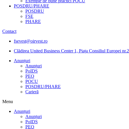
Exemple de bune practici POCU
POSDRU/PHARE
POSDRU
FSE
PHARE
Contact
fsevest@oirvest.ro
Clădirea United Business Center 1, Piața Consiliul Europei nr.2
Anunțuri
Anunțuri
PoIDS
PEO
POCU
POSDRU/PHARE
Carieră
Menu
Anunțuri
Anunțuri
PoIDS
PEO