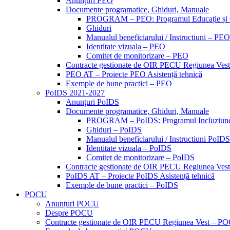
Anunțuri PEO
Documente programatice, Ghiduri, Manuale
PROGRAM – PEO: Programul Educație și
Ghiduri
Manualul beneficiarului / Instructiuni – PEO
Identitate vizuala – PEO
Comitet de monitorizare – PEO
Contracte gestionate de OIR PECU Regiunea Ves
PEO AT – Proiecte PEO Asistență tehnică
Exemple de bune practici – PEO
PoIDS 2021-2027
Anunțuri PoIDS
Documente programatice, Ghiduri, Manuale
PROGRAM – PoIDS: Programul Incluziune 
Ghiduri – PoIDS
Manualul beneficiarului / Instructiuni PoIDS
Identitate vizuala – PoIDS
Comitet de monitorizare – PoIDS
Contracte gestionate de OIR PECU Regiunea Ves
PoIDS AT – Proiecte PoIDS Asistență tehnică
Exemple de bune practici – PoIDS
POCU
Anunțuri POCU
Despre POCU
Contracte gestionate de OIR PECU Regiunea Vest – P