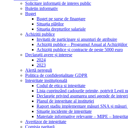
Solicitare informații de interes public
Buletin informativ
Buget
Buget pe surse de finanțare
Situația plăților
Situația drepturilor salariale
Achizitii publice
Invitatii de participare si anunturi de atribuire
Achiziții publice – Programul Anual al Achizițiilo
Achiziții publice și contracte de peste 5000 euro
Declarații avere și interese
2024
2023
Alertă nereguli
Politica de confidențialitate GDPR
Integritate instituțională
Codul de etica si integritate
Lista cuprinzând cadourile primite, potrivit Legii n
Declarație privind asumarea unei agende de integri
Planul de integritate al instituției
Raport stadiu implementare măsuri SNA și măsuri p
Situație incidente de integritate
Materiale informative relevante – MIPE – Integritat
Avertizor de integritate
Comisia paritară