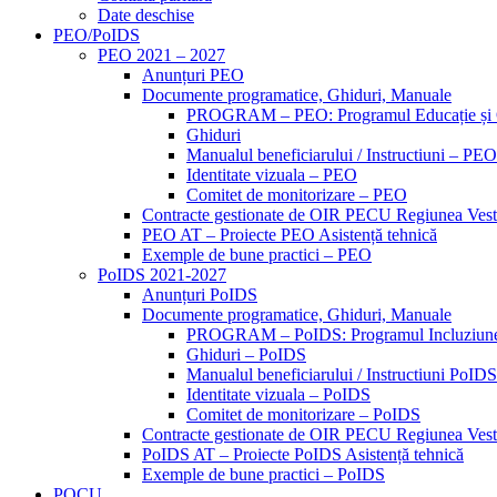
Date deschise
PEO/PoIDS
PEO 2021 – 2027
Anunțuri PEO
Documente programatice, Ghiduri, Manuale
PROGRAM – PEO: Programul Educație și
Ghiduri
Manualul beneficiarului / Instructiuni – PEO
Identitate vizuala – PEO
Comitet de monitorizare – PEO
Contracte gestionate de OIR PECU Regiunea Ves
PEO AT – Proiecte PEO Asistență tehnică
Exemple de bune practici – PEO
PoIDS 2021-2027
Anunțuri PoIDS
Documente programatice, Ghiduri, Manuale
PROGRAM – PoIDS: Programul Incluziune 
Ghiduri – PoIDS
Manualul beneficiarului / Instructiuni PoIDS
Identitate vizuala – PoIDS
Comitet de monitorizare – PoIDS
Contracte gestionate de OIR PECU Regiunea Ves
PoIDS AT – Proiecte PoIDS Asistență tehnică
Exemple de bune practici – PoIDS
POCU