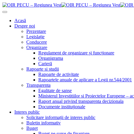
Acasă
Despre noi
Prezentare
Legislație
Conducere
Organizare
Regulament de organizare și funcționare
Organigrama
Carieră
Rapoarte si studii
Rapoarte de activitate
Rapoartele anuale de aplicare a Legii nr.544/2001
Transparenta
Egalitate de sanse
Ministerul Investitiilor si Proiectelor Europene – ac
Raport anual privind transparenta decizionala
Documente instituționale
Interes public
Solicitare informații de interes public
Buletin informativ
Buget
Buget pe surse de finanțare