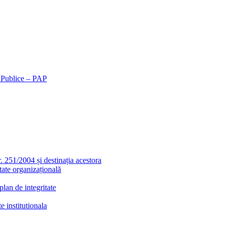
r Publice – PAP
r. 251/2004 și destinația acestora
tate organizațională
lan de integritate
e institutionala