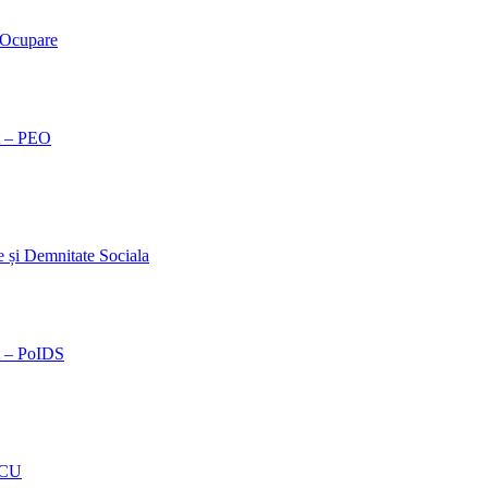
 Ocupare
t – PEO
și Demnitate Sociala
t – PoIDS
OCU