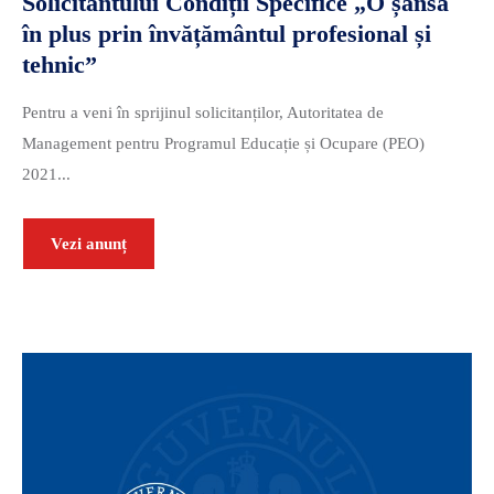
Solicitantului Condiții Specifice „O șansă
în plus prin învățământul profesional și
tehnic”
Pentru a veni în sprijinul solicitanților, Autoritatea de
Management pentru Programul Educație și Ocupare (PEO)
2021...
Vezi anunț