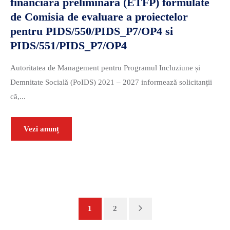
financiară preliminară (ETFP) formulate
de Comisia de evaluare a proiectelor
pentru PIDS/550/PIDS_P7/OP4 si
PIDS/551/PIDS_P7/OP4
Autoritatea de Management pentru Programul Incluziune și
Demnitate Socială (PoIDS) 2021 – 2027 informează solicitanții
că,...
Vezi anunț
Next
1
2