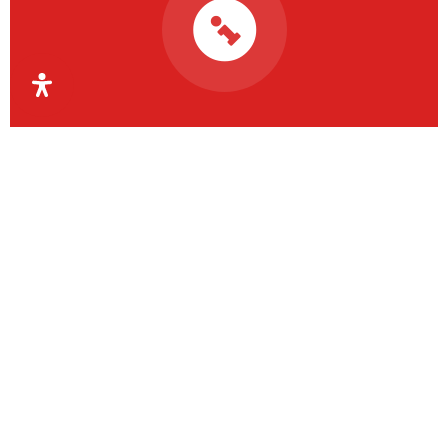
Organismul Intermediar
Regional pentru Programe
Europene Capital Uman
Regiunea Vest
OIR PECU Regiunea Vest coordonează aceste
activități la nivelul județelor Timiș, Arad, Caraș-
Severin și Hunedoara.
Contact