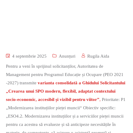
4 septembrie 2025
Anunțuri
Rugila Aida
Pentru a veni în sprijinul solicitanților, Autoritatea de
Management pentru Programul Educație și Ocupare (PEO 2021
-2027) transmite
varianta consolidată a Ghidului Solicitantului
„Crearea unui SPO modern, flexibil, adaptat contextului
socio-economic, accesibil și vizibil pentru viitor”
,
Prioritate: P1
„Modernizarea instituțiilor pieței muncii“ Obiectiv specific:
„ESO4.2. Modernizarea instituțiilor și a serviciilor pieței muncii
pentru ca acestea să evalueze și să anticipeze necesitățile în
materie de competențe, să asigure o asistență promptă și