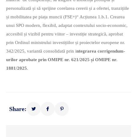
personalizată și să sprijine corelarea cererii și a ofertei, tranzițiile
și mobilitatea pe piața muncii (FSE+)“ Acțiunea 1.b.1. Crearea
unui SPO modern, flexibil, adaptat contextului socio-economic,
accesibil și vizibil pentru viitor – investiție strategică, aprobat
prin Ordinul ministrului investițiilor și proiectelor europene nr.
342/2025, variantă consolidată prin i
ntegrarea corrigendum-
urilor aprobate prin OMIPE nr. 621/2025 și OMIPE nr.
1881/2025
.
Share: