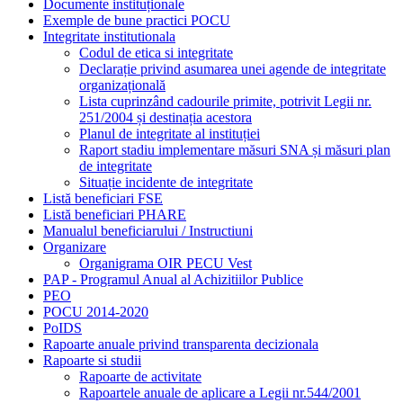
Documente instituționale
Exemple de bune practici POCU
Integritate institutionala
Codul de etica si integritate
Declarație privind asumarea unei agende de integritate
organizațională
Lista cuprinzând cadourile primite, potrivit Legii nr.
251/2004 și destinația acestora
Planul de integritate al instituției
Raport stadiu implementare măsuri SNA și măsuri plan
de integritate
Situație incidente de integritate
Listă beneficiari FSE
Listă beneficiari PHARE
Manualul beneficiarului / Instructiuni
Organizare
Organigrama OIR PECU Vest
PAP - Programul Anual al Achizitiilor Publice
PEO
POCU 2014-2020
PoIDS
Rapoarte anuale privind transparenta decizionala
Rapoarte si studii
Rapoarte de activitate
Rapoartele anuale de aplicare a Legii nr.544/2001