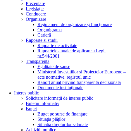
Prezentare
Legislație
Conducere
Organizare
Regulament de organizare și funcționare
Organigrama
Carieră
Rapoarte si studii
Rapoarte de activitate
Rapoartele anuale de aplicare a Legii
nr.544/2001
Transparenta
Egalitate de sanse
Ministerul Investitiilor si Proiectelor Europene –
acte normative, registrul unic
Raport anual privind transparenta decizionala
Documente instituționale
Interes public
Solicitare informații de interes public
Buletin informativ
Buget
Buget pe surse de finanțare
Situația plăților
Situația drepturilor salariale
Achizitii publice