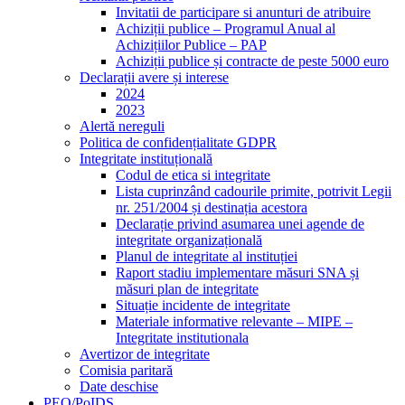
Invitatii de participare si anunturi de atribuire
Achiziții publice – Programul Anual al
Achizițiilor Publice – PAP
Achiziții publice și contracte de peste 5000 euro
Declarații avere și interese
2024
2023
Alertă nereguli
Politica de confidențialitate GDPR
Integritate instituțională
Codul de etica si integritate
Lista cuprinzând cadourile primite, potrivit Legii
nr. 251/2004 și destinația acestora
Declarație privind asumarea unei agende de
integritate organizațională
Planul de integritate al instituției
Raport stadiu implementare măsuri SNA și
măsuri plan de integritate
Situație incidente de integritate
Materiale informative relevante – MIPE –
Integritate institutionala
Avertizor de integritate
Comisia paritară
Date deschise
PEO/PoIDS