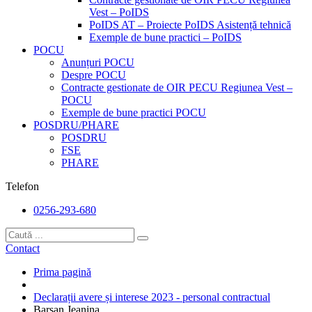
Vest – PoIDS
PoIDS AT – Proiecte PoIDS Asistență tehnică
Exemple de bune practici – PoIDS
POCU
Anunțuri POCU
Despre POCU
Contracte gestionate de OIR PECU Regiunea Vest –
POCU
Exemple de bune practici POCU
POSDRU/PHARE
POSDRU
FSE
PHARE
Telefon
0256-293-680
Contact
Prima pagină
Declarații avere și interese 2023 - personal contractual
Barsan Jeanina