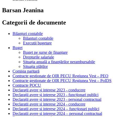
Barsan Jeanina
Categorii de documente
Bilanțuri contabile
Bilanturi contabile
Executii bugetare
Buget
Buget pe surse de finanțare
Drepturile salariale
Situația anuală a finanțărilor nerambursabile
Situația plăților
Comisia paritară
Contracte gestionate de OIR PECU Regiunea Vest – PEO
Contracte gestionate de OIR PECU Regiunea Vest – PoIDS
Contracte POCU
Declarații avere și interese 2023 - conducere
Declarații avere și interese 2023 - funcționari publici
Declarații avere și interese 2023 - personal contractual
Declaratii avere si interese 2024 - conducere
Declaratii avere si interese 2024 – funcționari publici
Declaratii avere si interese 2024 – personal contractual