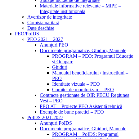
Situație incidente de integritate
Materiale informative relevante – MIPE –
Integritate institutionala
Avertizor de integritate
Comisia paritară
Date deschise
PEO/PoIDS
PEO 2021 – 2027
Anunțuri PEO
Documente programatice, Ghiduri, Manuale
PROGRAM – PEO: Programul Educație
și Ocupare
Ghiduri
Manualul beneficiarului / Instructiuni –
PEO
Identitate vizuala – PEO
Comitet de monitorizare – PEO
Contracte gestionate de OIR PECU Regiunea
Vest – PEO
PEO AT – Proiecte PEO Asistență tehnică
Exemple de bune practici – PEO
PoIDS 2021-2027
Anunțuri PoIDS
Documente programatice, Ghiduri, Manuale
PROGRAM – PoIDS: Programul