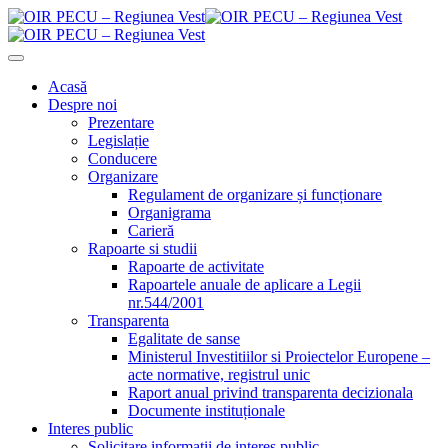
Acasă
Despre noi
Prezentare
Legislație
Conducere
Organizare
Regulament de organizare și funcționare
Organigrama
Carieră
Rapoarte si studii
Rapoarte de activitate
Rapoartele anuale de aplicare a Legii
nr.544/2001
Transparenta
Egalitate de sanse
Ministerul Investitiilor si Proiectelor Europene –
acte normative, registrul unic
Raport anual privind transparenta decizionala
Documente instituționale
Interes public
Solicitare informații de interes public