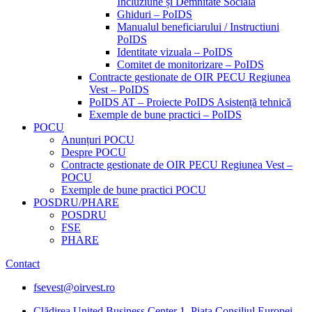
Incluziune și Demnitate Sociala
Ghiduri – PoIDS
Manualul beneficiarului / Instructiuni
PoIDS
Identitate vizuala – PoIDS
Comitet de monitorizare – PoIDS
Contracte gestionate de OIR PECU Regiunea
Vest – PoIDS
PoIDS AT – Proiecte PoIDS Asistență tehnică
Exemple de bune practici – PoIDS
POCU
Anunțuri POCU
Despre POCU
Contracte gestionate de OIR PECU Regiunea Vest –
POCU
Exemple de bune practici POCU
POSDRU/PHARE
POSDRU
FSE
PHARE
Contact
fsevest@oirvest.ro
Clădirea United Business Center 1, Piața Consiliul Europei