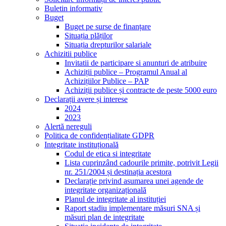
Buletin informativ
Buget
Buget pe surse de finanțare
Situația plăților
Situația drepturilor salariale
Achizitii publice
Invitatii de participare si anunturi de atribuire
Achiziții publice – Programul Anual al
Achizițiilor Publice – PAP
Achiziții publice și contracte de peste 5000 euro
Declarații avere și interese
2024
2023
Alertă nereguli
Politica de confidențialitate GDPR
Integritate instituțională
Codul de etica si integritate
Lista cuprinzând cadourile primite, potrivit Legii
nr. 251/2004 și destinația acestora
Declarație privind asumarea unei agende de
integritate organizațională
Planul de integritate al instituției
Raport stadiu implementare măsuri SNA și
măsuri plan de integritate