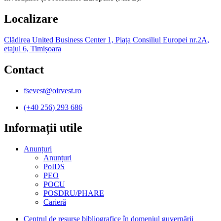
Localizare
Clădirea United Business Center 1, Piața Consiliul Europei nr.2A,
etajul 6, Timișoara
Contact
fsevest@oirvest.ro
(+40 256) 293 686
Informații utile​
Anunțuri
Anunțuri
PoIDS
PEO
POCU
POSDRU/PHARE
Carieră
Centrul de resurse bibliografice în domeniul guvernării