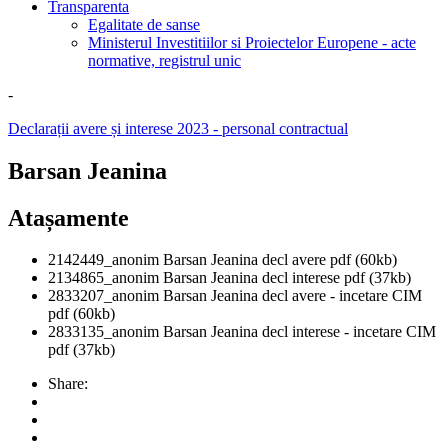
Transparenta
Egalitate de sanse
Ministerul Investitiilor si Proiectelor Europene - acte
normative, registrul unic
-
Declarații avere și interese 2023 - personal contractual
Barsan Jeanina
Atașamente
2142449_anonim Barsan Jeanina decl avere
pdf
(60kb)
2134865_anonim Barsan Jeanina decl interese
pdf
(37kb)
2833207_anonim Barsan Jeanina decl avere - incetare CIM
pdf
(60kb)
2833135_anonim Barsan Jeanina decl interese - incetare CIM
pdf
(37kb)
Share: