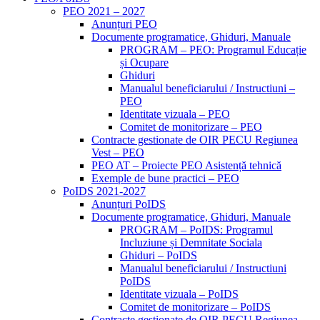
PEO 2021 – 2027
Anunțuri PEO
Documente programatice, Ghiduri, Manuale
PROGRAM – PEO: Programul Educație
și Ocupare
Ghiduri
Manualul beneficiarului / Instructiuni –
PEO
Identitate vizuala – PEO
Comitet de monitorizare – PEO
Contracte gestionate de OIR PECU Regiunea
Vest – PEO
PEO AT – Proiecte PEO Asistență tehnică
Exemple de bune practici – PEO
PoIDS 2021-2027
Anunțuri PoIDS
Documente programatice, Ghiduri, Manuale
PROGRAM – PoIDS: Programul
Incluziune și Demnitate Sociala
Ghiduri – PoIDS
Manualul beneficiarului / Instructiuni
PoIDS
Identitate vizuala – PoIDS
Comitet de monitorizare – PoIDS
Contracte gestionate de OIR PECU Regiunea