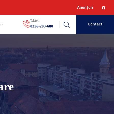
Anunțuri
Telefon
Contact
0256-293-680
are