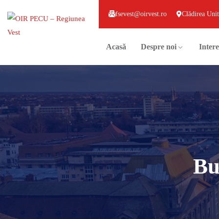
fsevest@oirvest.ro
Clădirea Unit
Acasă
Despre noi
Intere
Bu