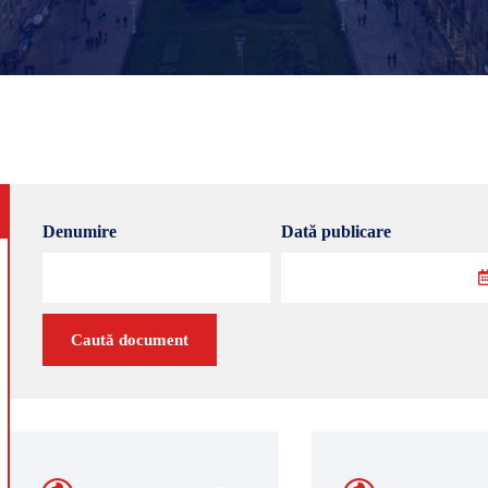
Denumire
Dată publicare
Caută document