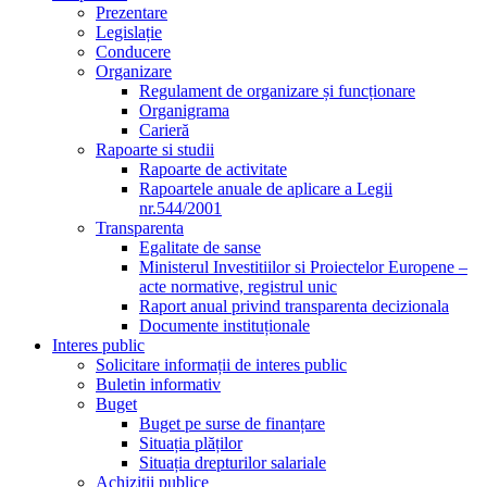
Prezentare
Legislație
Conducere
Organizare
Regulament de organizare și funcționare
Organigrama
Carieră
Rapoarte si studii
Rapoarte de activitate
Rapoartele anuale de aplicare a Legii
nr.544/2001
Transparenta
Egalitate de sanse
Ministerul Investitiilor si Proiectelor Europene –
acte normative, registrul unic
Raport anual privind transparenta decizionala
Documente instituționale
Interes public
Solicitare informații de interes public
Buletin informativ
Buget
Buget pe surse de finanțare
Situația plăților
Situația drepturilor salariale
Achizitii publice