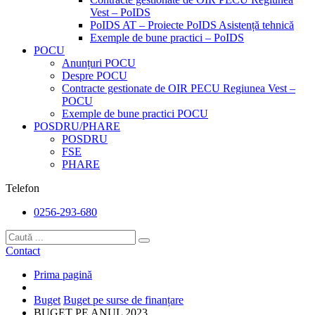
Vest – PoIDS
PoIDS AT – Proiecte PoIDS Asistență tehnică
Exemple de bune practici – PoIDS
POCU
Anunțuri POCU
Despre POCU
Contracte gestionate de OIR PECU Regiunea Vest –
POCU
Exemple de bune practici POCU
POSDRU/PHARE
POSDRU
FSE
PHARE
Telefon
0256-293-680
Contact
Prima pagină
Buget
Buget pe surse de finanțare
BUGET PE ANUL 2023