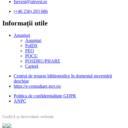
fsevest@oirvest.ro
(+40 256) 293 686
Informații utile​
Anunțuri
Anunțuri
PoIDS
PEO
POCU
POSDRU/PHARE
Carieră
Centrul de resurse bibliografice în domeniul guvernării
deschise
https://e-consultare.gov.ro/
Politica de confidențialitate GDPR
ANPC
Graficã și dezvoltare website