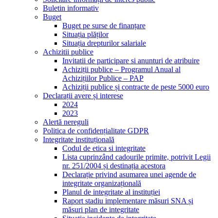
Buletin informativ
Buget
Buget pe surse de finanțare
Situația plăților
Situația drepturilor salariale
Achizitii publice
Invitatii de participare si anunturi de atribuire
Achiziții publice – Programul Anual al
Achizițiilor Publice – PAP
Achiziții publice și contracte de peste 5000 euro
Declarații avere și interese
2024
2023
Alertă nereguli
Politica de confidențialitate GDPR
Integritate instituțională
Codul de etica si integritate
Lista cuprinzând cadourile primite, potrivit Legii
nr. 251/2004 și destinația acestora
Declarație privind asumarea unei agende de
integritate organizațională
Planul de integritate al instituției
Raport stadiu implementare măsuri SNA și
măsuri plan de integritate