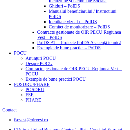
Incluziune și Demnitate Sociala
Ghiduri – PoIDS
Manualul beneficiarului / Instructiuni
PoIDS
Identitate vizuala – PoIDS
Comitet de monitorizare – PoIDS
Contracte gestionate de OIR PECU Regiunea
Vest – PoIDS
PoIDS AT – Proiecte PoIDS Asistență tehnică
Exemple de bune practici – PoIDS
POCU
Anunțuri POCU
Despre POCU
Contracte gestionate de OIR PECU Regiunea Vest –
POCU
Exemple de bune practici POCU
POSDRU/PHARE
POSDRU
FSE
PHARE
Contact
fsevest@oirvest.ro
Clădirea United Business Center 1, Piața Consiliul Europei