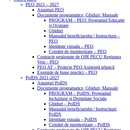
PEO 2021 – 2027
Anunțuri PEO
Documente programatice, Ghiduri, Manuale
PROGRAM – PEO: Programul Educație
și Ocupare
Ghiduri
Manualul beneficiarului / Instructiuni –
PEO
Identitate vizuala – PEO
Comitet de monitorizare – PEO
Contracte gestionate de OIR PECU Regiunea
Vest – PEO
PEO AT – Proiecte PEO Asistență tehnică
Exemple de bune practici – PEO
PoIDS 2021-2027
Anunțuri PoIDS
Documente programatice, Ghiduri, Manuale
PROGRAM – PoIDS: Programul
Incluziune și Demnitate Sociala
Ghiduri – PoIDS
Manualul beneficiarului / Instructiuni
PoIDS
Identitate vizuala – PoIDS
Comitet de monitorizare – PoIDS
Contracte gestionate de OIR PECU Regiunea