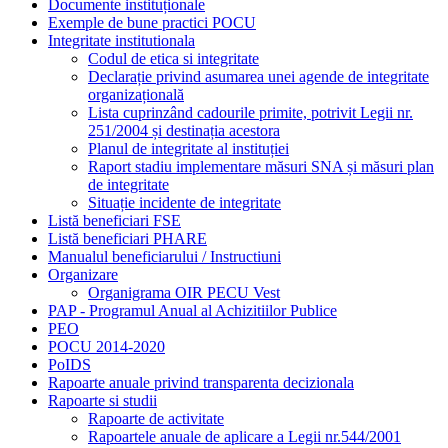
Documente instituționale
Exemple de bune practici POCU
Integritate institutionala
Codul de etica si integritate
Declarație privind asumarea unei agende de integritate
organizațională
Lista cuprinzând cadourile primite, potrivit Legii nr.
251/2004 și destinația acestora
Planul de integritate al instituției
Raport stadiu implementare măsuri SNA și măsuri plan
de integritate
Situație incidente de integritate
Listă beneficiari FSE
Listă beneficiari PHARE
Manualul beneficiarului / Instructiuni
Organizare
Organigrama OIR PECU Vest
PAP - Programul Anual al Achizitiilor Publice
PEO
POCU 2014-2020
PoIDS
Rapoarte anuale privind transparenta decizionala
Rapoarte si studii
Rapoarte de activitate
Rapoartele anuale de aplicare a Legii nr.544/2001