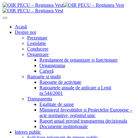
Acasă
Despre noi
Prezentare
Legislație
Conducere
Organizare
Regulament de organizare și funcționare
Organigrama
Carieră
Rapoarte si studii
Rapoarte de activitate
Rapoartele anuale de aplicare a Legii
nr.544/2001
Transparenta
Egalitate de sanse
Ministerul Investitiilor si Proiectelor Europene –
acte normative, registrul unic
Raport anual privind transparenta decizionala
Documente instituționale
Interes public
Solicitare informații de interes public