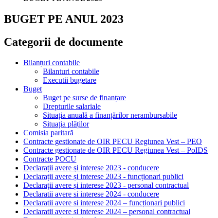
BUGET PE ANUL 2023
Categorii de documente
Bilanțuri contabile
Bilanturi contabile
Executii bugetare
Buget
Buget pe surse de finanțare
Drepturile salariale
Situația anuală a finanțărilor nerambursabile
Situația plăților
Comisia paritară
Contracte gestionate de OIR PECU Regiunea Vest – PEO
Contracte gestionate de OIR PECU Regiunea Vest – PoIDS
Contracte POCU
Declarații avere și interese 2023 - conducere
Declarații avere și interese 2023 - funcționari publici
Declarații avere și interese 2023 - personal contractual
Declaratii avere si interese 2024 - conducere
Declaratii avere si interese 2024 – funcționari publici
Declaratii avere si interese 2024 – personal contractual