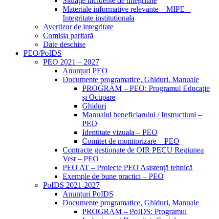
Situație incidente de integritate
Materiale informative relevante – MIPE –
Integritate institutionala
Avertizor de integritate
Comisia paritară
Date deschise
PEO/PoIDS
PEO 2021 – 2027
Anunțuri PEO
Documente programatice, Ghiduri, Manuale
PROGRAM – PEO: Programul Educație
și Ocupare
Ghiduri
Manualul beneficiarului / Instructiuni –
PEO
Identitate vizuala – PEO
Comitet de monitorizare – PEO
Contracte gestionate de OIR PECU Regiunea
Vest – PEO
PEO AT – Proiecte PEO Asistență tehnică
Exemple de bune practici – PEO
PoIDS 2021-2027
Anunțuri PoIDS
Documente programatice, Ghiduri, Manuale
PROGRAM – PoIDS: Programul