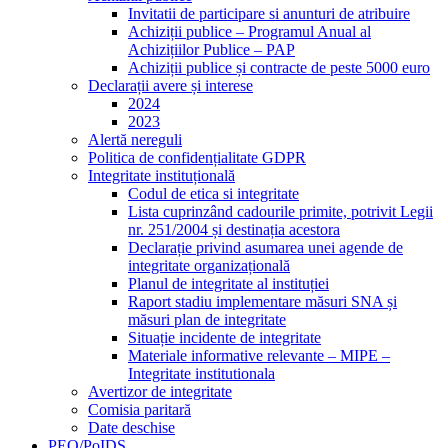
Invitatii de participare si anunturi de atribuire
Achiziții publice – Programul Anual al
Achizițiilor Publice – PAP
Achiziții publice și contracte de peste 5000 euro
Declarații avere și interese
2024
2023
Alertă nereguli
Politica de confidențialitate GDPR
Integritate instituțională
Codul de etica si integritate
Lista cuprinzând cadourile primite, potrivit Legii
nr. 251/2004 și destinația acestora
Declarație privind asumarea unei agende de
integritate organizațională
Planul de integritate al instituției
Raport stadiu implementare măsuri SNA și
măsuri plan de integritate
Situație incidente de integritate
Materiale informative relevante – MIPE –
Integritate institutionala
Avertizor de integritate
Comisia paritară
Date deschise
PEO/PoIDS