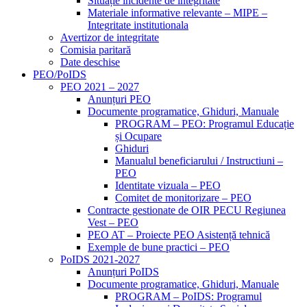
Situație incidente de integritate
Materiale informative relevante – MIPE –
Integritate institutionala
Avertizor de integritate
Comisia paritară
Date deschise
PEO/PoIDS
PEO 2021 – 2027
Anunțuri PEO
Documente programatice, Ghiduri, Manuale
PROGRAM – PEO: Programul Educație
și Ocupare
Ghiduri
Manualul beneficiarului / Instructiuni –
PEO
Identitate vizuala – PEO
Comitet de monitorizare – PEO
Contracte gestionate de OIR PECU Regiunea
Vest – PEO
PEO AT – Proiecte PEO Asistență tehnică
Exemple de bune practici – PEO
PoIDS 2021-2027
Anunțuri PoIDS
Documente programatice, Ghiduri, Manuale
PROGRAM – PoIDS: Programul