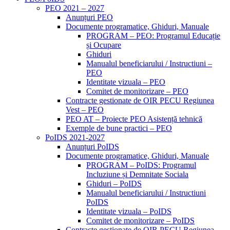
PEO 2021 – 2027
Anunțuri PEO
Documente programatice, Ghiduri, Manuale
PROGRAM – PEO: Programul Educație
și Ocupare
Ghiduri
Manualul beneficiarului / Instructiuni –
PEO
Identitate vizuala – PEO
Comitet de monitorizare – PEO
Contracte gestionate de OIR PECU Regiunea
Vest – PEO
PEO AT – Proiecte PEO Asistență tehnică
Exemple de bune practici – PEO
PoIDS 2021-2027
Anunțuri PoIDS
Documente programatice, Ghiduri, Manuale
PROGRAM – PoIDS: Programul
Incluziune și Demnitate Sociala
Ghiduri – PoIDS
Manualul beneficiarului / Instructiuni
PoIDS
Identitate vizuala – PoIDS
Comitet de monitorizare – PoIDS
Contracte gestionate de OIR PECU Regiunea