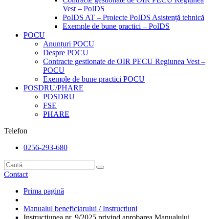
Vest – PoIDS
PoIDS AT – Proiecte PoIDS Asistență tehnică
Exemple de bune practici – PoIDS
POCU
Anunțuri POCU
Despre POCU
Contracte gestionate de OIR PECU Regiunea Vest –
POCU
Exemple de bune practici POCU
POSDRU/PHARE
POSDRU
FSE
PHARE
Telefon
0256-293-680
Contact
Prima pagină
Manualul beneficiarului / Instructiuni
Instrucțiunea nr. 9/2025 privind aprobarea Manualului