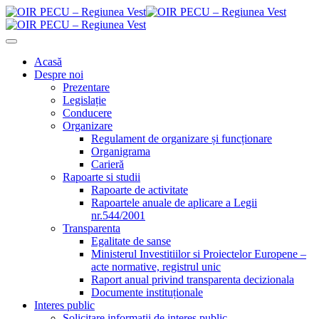
Acasă
Despre noi
Prezentare
Legislație
Conducere
Organizare
Regulament de organizare și funcționare
Organigrama
Carieră
Rapoarte si studii
Rapoarte de activitate
Rapoartele anuale de aplicare a Legii
nr.544/2001
Transparenta
Egalitate de sanse
Ministerul Investitiilor si Proiectelor Europene –
acte normative, registrul unic
Raport anual privind transparenta decizionala
Documente instituționale
Interes public
Solicitare informații de interes public