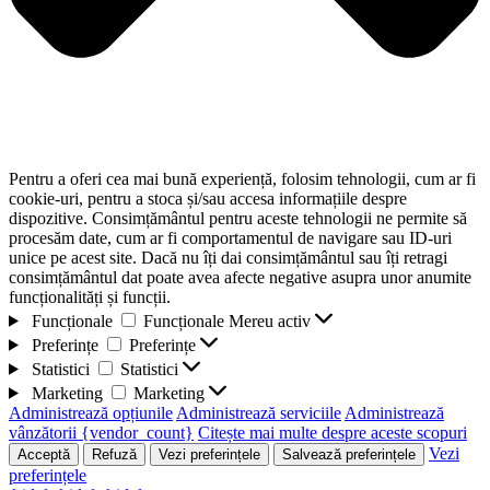
Pentru a oferi cea mai bună experiență, folosim tehnologii, cum ar fi
cookie-uri, pentru a stoca și/sau accesa informațiile despre
dispozitive. Consimțământul pentru aceste tehnologii ne permite să
procesăm date, cum ar fi comportamentul de navigare sau ID-uri
unice pe acest site. Dacă nu îți dai consimțământul sau îți retragi
consimțământul dat poate avea afecte negative asupra unor anumite
funcționalități și funcții.
Funcționale
Funcționale
Mereu activ
Preferințe
Preferințe
Statistici
Statistici
Marketing
Marketing
Administrează opțiunile
Administrează serviciile
Administrează
vânzătorii {vendor_count}
Citește mai multe despre aceste scopuri
Vezi
Acceptă
Refuză
Vezi preferințele
Salvează preferințele
preferințele