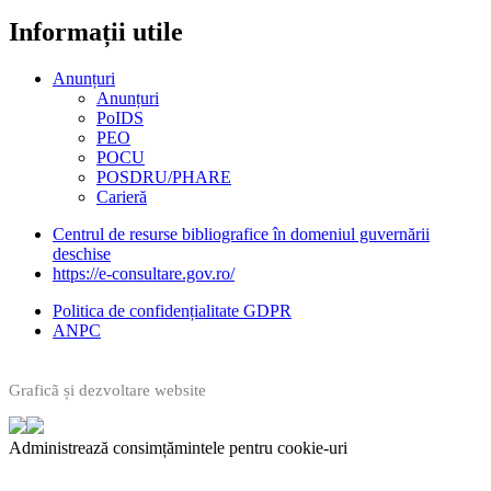
Informații utile​
Anunțuri
Anunțuri
PoIDS
PEO
POCU
POSDRU/PHARE
Carieră
Centrul de resurse bibliografice în domeniul guvernării
deschise
https://e-consultare.gov.ro/
Politica de confidențialitate GDPR
ANPC
Graficã și dezvoltare website
Administrează consimțămintele pentru cookie-uri