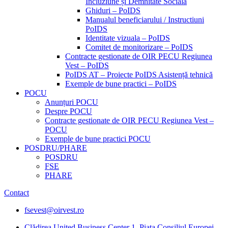
Incluziune și Demnitate Sociala
Ghiduri – PoIDS
Manualul beneficiarului / Instructiuni
PoIDS
Identitate vizuala – PoIDS
Comitet de monitorizare – PoIDS
Contracte gestionate de OIR PECU Regiunea
Vest – PoIDS
PoIDS AT – Proiecte PoIDS Asistență tehnică
Exemple de bune practici – PoIDS
POCU
Anunțuri POCU
Despre POCU
Contracte gestionate de OIR PECU Regiunea Vest –
POCU
Exemple de bune practici POCU
POSDRU/PHARE
POSDRU
FSE
PHARE
Contact
fsevest@oirvest.ro
Clădirea United Business Center 1, Piața Consiliul Europei