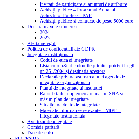
Invitatii de participare si anunturi de atribuire
Achiziții publice – Programul Anual al
Achizițiilor Publice – PAP
Achiziții publice și contracte de peste 5000 euro
Declarații avere și interese
2024
2023
Alertă nereguli
Politica de confidențialitate GDPR
Integritate instituțională
Codul de etica si integritate
Lista cuprinzând cadourile primite, potrivit Legii
nr. 251/2004 și destinația acestora
Declarație privind asumarea unei agende de
integritate organizațională
Planul de integritate al instituției
Raport stadiu implementare măsuri SNA și
măsuri plan de integritate
Situație incidente de integritate
Materiale informative relevante – MIPE –
Integritate institutionala
Avertizor de integritate
Comisia paritară
Date deschise
PEO/PoIDS