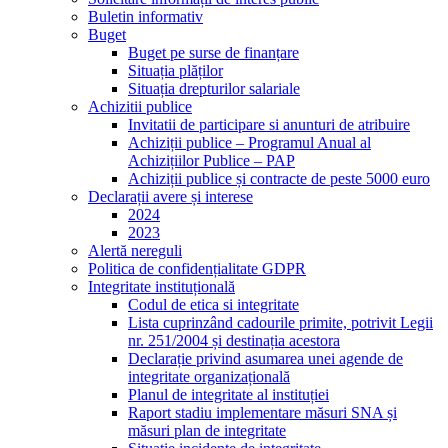
Buletin informativ
Buget
Buget pe surse de finanțare
Situația plăților
Situația drepturilor salariale
Achizitii publice
Invitatii de participare si anunturi de atribuire
Achiziții publice – Programul Anual al
Achizițiilor Publice – PAP
Achiziții publice și contracte de peste 5000 euro
Declarații avere și interese
2024
2023
Alertă nereguli
Politica de confidențialitate GDPR
Integritate instituțională
Codul de etica si integritate
Lista cuprinzând cadourile primite, potrivit Legii
nr. 251/2004 și destinația acestora
Declarație privind asumarea unei agende de
integritate organizațională
Planul de integritate al instituției
Raport stadiu implementare măsuri SNA și
măsuri plan de integritate