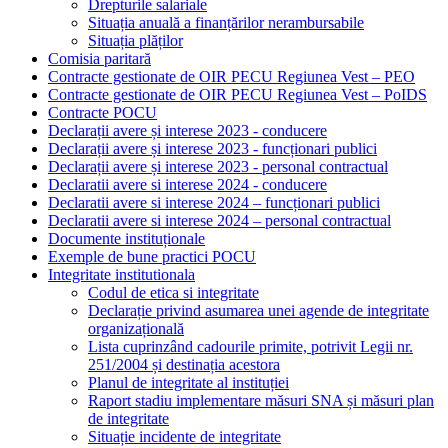
Drepturile salariale
Situația anuală a finanțărilor nerambursabile
Situația plăților
Comisia paritară
Contracte gestionate de OIR PECU Regiunea Vest – PEO
Contracte gestionate de OIR PECU Regiunea Vest – PoIDS
Contracte POCU
Declarații avere și interese 2023 - conducere
Declarații avere și interese 2023 - funcționari publici
Declarații avere și interese 2023 - personal contractual
Declaratii avere si interese 2024 - conducere
Declaratii avere si interese 2024 – funcționari publici
Declaratii avere si interese 2024 – personal contractual
Documente instituționale
Exemple de bune practici POCU
Integritate institutionala
Codul de etica si integritate
Declarație privind asumarea unei agende de integritate
organizațională
Lista cuprinzând cadourile primite, potrivit Legii nr.
251/2004 și destinația acestora
Planul de integritate al instituției
Raport stadiu implementare măsuri SNA și măsuri plan
de integritate
Situație incidente de integritate