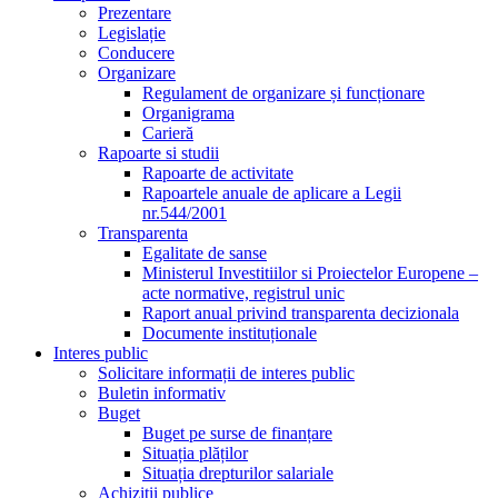
Prezentare
Legislație
Conducere
Organizare
Regulament de organizare și funcționare
Organigrama
Carieră
Rapoarte si studii
Rapoarte de activitate
Rapoartele anuale de aplicare a Legii
nr.544/2001
Transparenta
Egalitate de sanse
Ministerul Investitiilor si Proiectelor Europene –
acte normative, registrul unic
Raport anual privind transparenta decizionala
Documente instituționale
Interes public
Solicitare informații de interes public
Buletin informativ
Buget
Buget pe surse de finanțare
Situația plăților
Situația drepturilor salariale
Achizitii publice