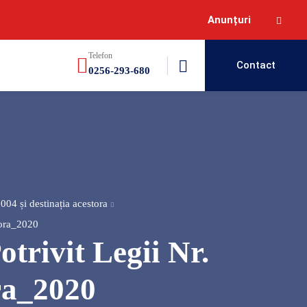
Anunțuri
Telefon
Contact
0256-293-680
004 și destinația acestora
stora_2020
trivit Legii Nr.
ra_2020