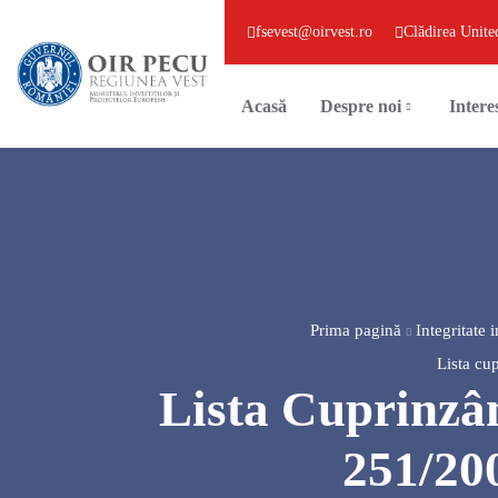
fsevest@oirvest.ro
Clădirea Unite
Acasă
Despre noi
Intere
Prima pagină
Integritate i
Lista cup
Lista Cuprinzân
251/20