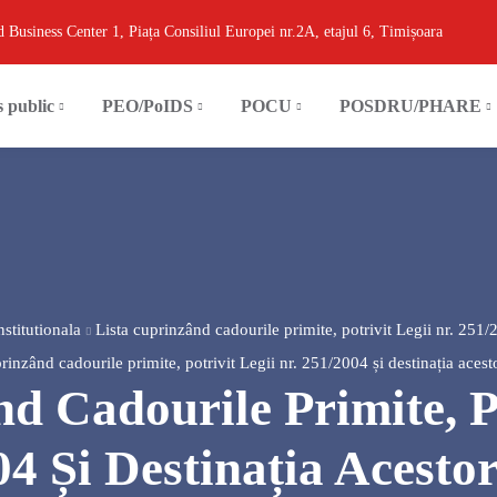
d Business Center 1, Piața Consiliul Europei nr.2A, etajul 6, Timișoara
s public
PEO/PoIDS
POCU
POSDRU/PHARE
nstitutionala
Lista cuprinzând cadourile primite, potrivit Legii nr. 251/2
rinzând cadourile primite, potrivit Legii nr. 251/2004 și destinația ace
d Cadourile Primite, Po
04 Și Destinația Acesto