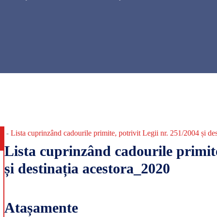
Lista cuprinzând cadourile primite, potrivit Legii nr. 251/2004 și des
-
Lista cuprinzând cadourile primite
și destinația acestora_2020
Atașamente