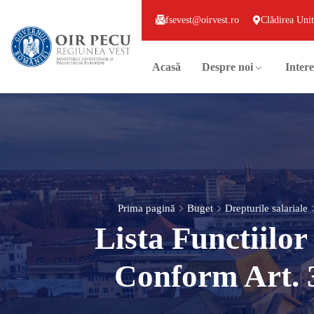
fsevest@oirvest.ro
Clădirea Unit
Acasă
Despre noi
Intere
Prima pagină
Buget
Drepturile salariale
Lista Functiil
Conform Art. 