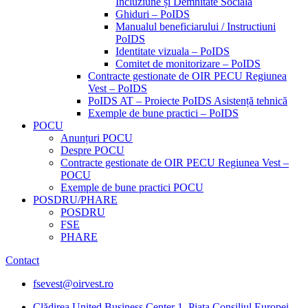
Incluziune și Demnitate Sociala
Ghiduri – PoIDS
Manualul beneficiarului / Instructiuni
PoIDS
Identitate vizuala – PoIDS
Comitet de monitorizare – PoIDS
Contracte gestionate de OIR PECU Regiunea
Vest – PoIDS
PoIDS AT – Proiecte PoIDS Asistență tehnică
Exemple de bune practici – PoIDS
POCU
Anunțuri POCU
Despre POCU
Contracte gestionate de OIR PECU Regiunea Vest –
POCU
Exemple de bune practici POCU
POSDRU/PHARE
POSDRU
FSE
PHARE
Contact
fsevest@oirvest.ro
Clădirea United Business Center 1, Piața Consiliul Europei