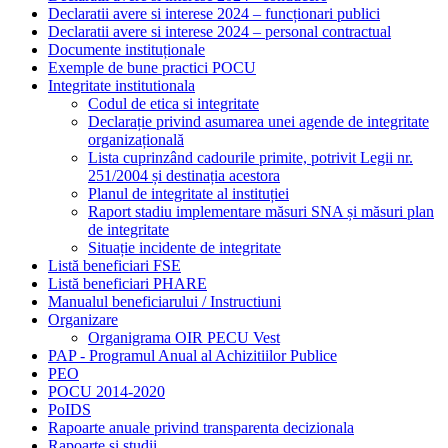
Declaratii avere si interese 2024 – funcționari publici
Declaratii avere si interese 2024 – personal contractual
Documente instituționale
Exemple de bune practici POCU
Integritate institutionala
Codul de etica si integritate
Declarație privind asumarea unei agende de integritate
organizațională
Lista cuprinzând cadourile primite, potrivit Legii nr.
251/2004 și destinația acestora
Planul de integritate al instituției
Raport stadiu implementare măsuri SNA și măsuri plan
de integritate
Situație incidente de integritate
Listă beneficiari FSE
Listă beneficiari PHARE
Manualul beneficiarului / Instructiuni
Organizare
Organigrama OIR PECU Vest
PAP - Programul Anual al Achizitiilor Publice
PEO
POCU 2014-2020
PoIDS
Rapoarte anuale privind transparenta decizionala
Rapoarte si studii