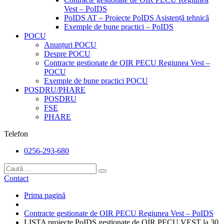
Vest – PoIDS
PoIDS AT – Proiecte PoIDS Asistență tehnică
Exemple de bune practici – PoIDS
POCU
Anunțuri POCU
Despre POCU
Contracte gestionate de OIR PECU Regiunea Vest –
POCU
Exemple de bune practici POCU
POSDRU/PHARE
POSDRU
FSE
PHARE
Telefon
0256-293-680
Contact
Prima pagină
Contracte gestionate de OIR PECU Regiunea Vest – PoIDS
LISTA proiecte PoIDS gestionate de OIR PECU VEST la 30