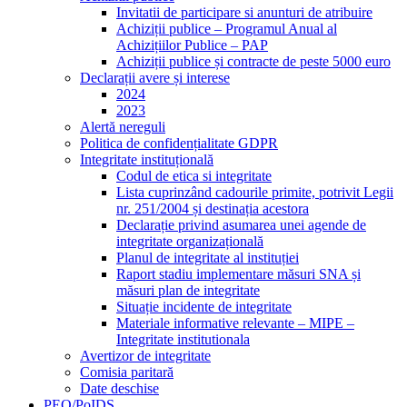
Invitatii de participare si anunturi de atribuire
Achiziții publice – Programul Anual al
Achizițiilor Publice – PAP
Achiziții publice și contracte de peste 5000 euro
Declarații avere și interese
2024
2023
Alertă nereguli
Politica de confidențialitate GDPR
Integritate instituțională
Codul de etica si integritate
Lista cuprinzând cadourile primite, potrivit Legii
nr. 251/2004 și destinația acestora
Declarație privind asumarea unei agende de
integritate organizațională
Planul de integritate al instituției
Raport stadiu implementare măsuri SNA și
măsuri plan de integritate
Situație incidente de integritate
Materiale informative relevante – MIPE –
Integritate institutionala
Avertizor de integritate
Comisia paritară
Date deschise
PEO/PoIDS