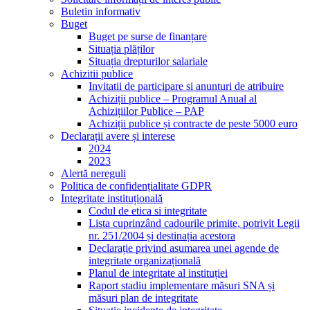
Buletin informativ
Buget
Buget pe surse de finanțare
Situația plăților
Situația drepturilor salariale
Achizitii publice
Invitatii de participare si anunturi de atribuire
Achiziții publice – Programul Anual al
Achizițiilor Publice – PAP
Achiziții publice și contracte de peste 5000 euro
Declarații avere și interese
2024
2023
Alertă nereguli
Politica de confidențialitate GDPR
Integritate instituțională
Codul de etica si integritate
Lista cuprinzând cadourile primite, potrivit Legii
nr. 251/2004 și destinația acestora
Declarație privind asumarea unei agende de
integritate organizațională
Planul de integritate al instituției
Raport stadiu implementare măsuri SNA și
măsuri plan de integritate