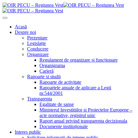
Acasă
Despre noi
Prezentare
Legislație
Conducere
Organizare
Regulament de organizare și funcționare
Organigrama
Carieră
Rapoarte si studii
Rapoarte de activitate
Rapoartele anuale de aplicare a Legii
nr.544/2001
Transparenta
Egalitate de sanse
Ministerul Investitiilor si Proiectelor Europene –
acte normative, registrul unic
Raport anual privind transparenta decizionala
Documente instituționale
Interes public
Solicitare informații de interes public