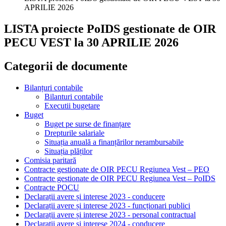
APRILIE 2026
LISTA proiecte PoIDS gestionate de OIR
PECU VEST la 30 APRILIE 2026
Categorii de documente
Bilanțuri contabile
Bilanturi contabile
Executii bugetare
Buget
Buget pe surse de finanțare
Drepturile salariale
Situația anuală a finanțărilor nerambursabile
Situația plăților
Comisia paritară
Contracte gestionate de OIR PECU Regiunea Vest – PEO
Contracte gestionate de OIR PECU Regiunea Vest – PoIDS
Contracte POCU
Declarații avere și interese 2023 - conducere
Declarații avere și interese 2023 - funcționari publici
Declarații avere și interese 2023 - personal contractual
Declaratii avere si interese 2024 - conducere