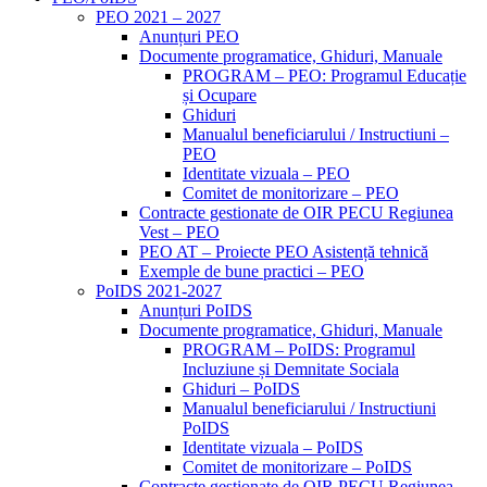
PEO 2021 – 2027
Anunțuri PEO
Documente programatice, Ghiduri, Manuale
PROGRAM – PEO: Programul Educație
și Ocupare
Ghiduri
Manualul beneficiarului / Instructiuni –
PEO
Identitate vizuala – PEO
Comitet de monitorizare – PEO
Contracte gestionate de OIR PECU Regiunea
Vest – PEO
PEO AT – Proiecte PEO Asistență tehnică
Exemple de bune practici – PEO
PoIDS 2021-2027
Anunțuri PoIDS
Documente programatice, Ghiduri, Manuale
PROGRAM – PoIDS: Programul
Incluziune și Demnitate Sociala
Ghiduri – PoIDS
Manualul beneficiarului / Instructiuni
PoIDS
Identitate vizuala – PoIDS
Comitet de monitorizare – PoIDS
Contracte gestionate de OIR PECU Regiunea