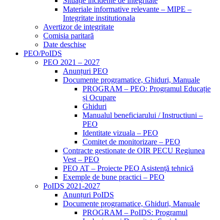
Situație incidente de integritate
Materiale informative relevante – MIPE –
Integritate institutionala
Avertizor de integritate
Comisia paritară
Date deschise
PEO/PoIDS
PEO 2021 – 2027
Anunțuri PEO
Documente programatice, Ghiduri, Manuale
PROGRAM – PEO: Programul Educație
și Ocupare
Ghiduri
Manualul beneficiarului / Instructiuni –
PEO
Identitate vizuala – PEO
Comitet de monitorizare – PEO
Contracte gestionate de OIR PECU Regiunea
Vest – PEO
PEO AT – Proiecte PEO Asistență tehnică
Exemple de bune practici – PEO
PoIDS 2021-2027
Anunțuri PoIDS
Documente programatice, Ghiduri, Manuale
PROGRAM – PoIDS: Programul