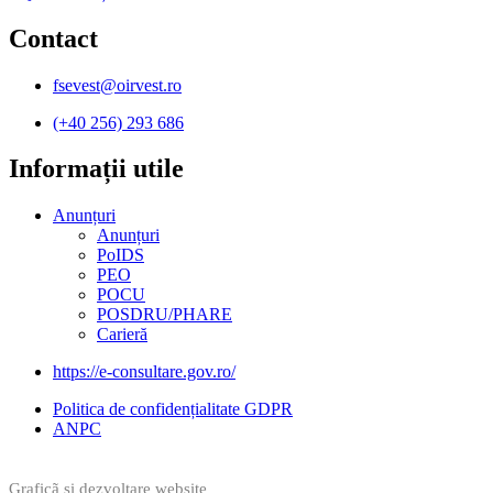
Contact
fsevest@oirvest.ro
(+40 256) 293 686
Informații utile​
Anunțuri
Anunțuri
PoIDS
PEO
POCU
POSDRU/PHARE
Carieră
https://e-consultare.gov.ro/
Politica de confidențialitate GDPR
ANPC
Graficã și dezvoltare website