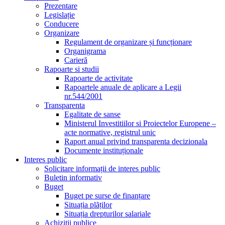
Prezentare
Legislație
Conducere
Organizare
Regulament de organizare și funcționare
Organigrama
Carieră
Rapoarte si studii
Rapoarte de activitate
Rapoartele anuale de aplicare a Legii
nr.544/2001
Transparenta
Egalitate de sanse
Ministerul Investitiilor si Proiectelor Europene –
acte normative, registrul unic
Raport anual privind transparenta decizionala
Documente instituționale
Interes public
Solicitare informații de interes public
Buletin informativ
Buget
Buget pe surse de finanțare
Situația plăților
Situația drepturilor salariale
Achizitii publice