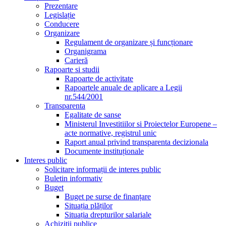
Prezentare
Legislație
Conducere
Organizare
Regulament de organizare și funcționare
Organigrama
Carieră
Rapoarte si studii
Rapoarte de activitate
Rapoartele anuale de aplicare a Legii
nr.544/2001
Transparenta
Egalitate de sanse
Ministerul Investitiilor si Proiectelor Europene –
acte normative, registrul unic
Raport anual privind transparenta decizionala
Documente instituționale
Interes public
Solicitare informații de interes public
Buletin informativ
Buget
Buget pe surse de finanțare
Situația plăților
Situația drepturilor salariale
Achizitii publice