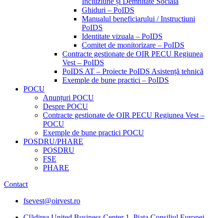
Incluziune și Demnitate Sociala
Ghiduri – PoIDS
Manualul beneficiarului / Instructiuni
PoIDS
Identitate vizuala – PoIDS
Comitet de monitorizare – PoIDS
Contracte gestionate de OIR PECU Regiunea
Vest – PoIDS
PoIDS AT – Proiecte PoIDS Asistență tehnică
Exemple de bune practici – PoIDS
POCU
Anunțuri POCU
Despre POCU
Contracte gestionate de OIR PECU Regiunea Vest –
POCU
Exemple de bune practici POCU
POSDRU/PHARE
POSDRU
FSE
PHARE
Contact
fsevest@oirvest.ro
Clădirea United Business Center 1, Piața Consiliul Europei