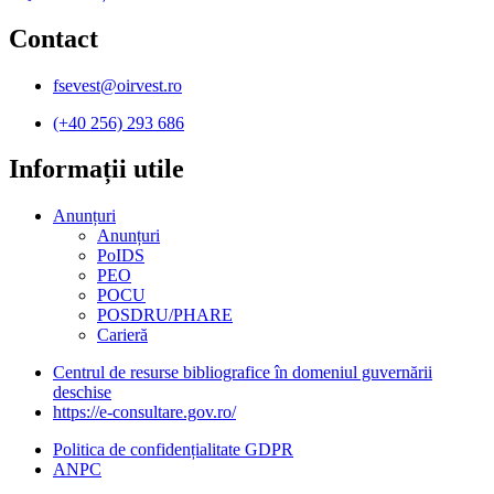
Contact
fsevest@oirvest.ro
(+40 256) 293 686
Informații utile​
Anunțuri
Anunțuri
PoIDS
PEO
POCU
POSDRU/PHARE
Carieră
Centrul de resurse bibliografice în domeniul guvernării
deschise
https://e-consultare.gov.ro/
Politica de confidențialitate GDPR
ANPC