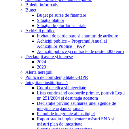
Buletin informativ
Buget
Buget pe surse de finanțare
Situația plăților
Situația drepturilor salariale
Achizitii publice
Invitatii de participare si anunturi de atribuire
Achiziții publice – Programul Anual al
Achizițiilor Publice – PAP
Achiziții publice și contracte de peste 5000 euro
Declarații avere și interese
2024
2023
Alertă nereguli
Politica de confidențialitate GDPR
Integritate instituțională
Codul de etica si integritate
Lista cuprinzând cadourile primite, potrivit Legii
nr. 251/2004 și destinația acestora
Declarație privind asumarea unei agende de
integritate organizațională
Planul de integritate al instituției
Raport stadiu implementare măsuri SNA și
măsuri plan de integritate