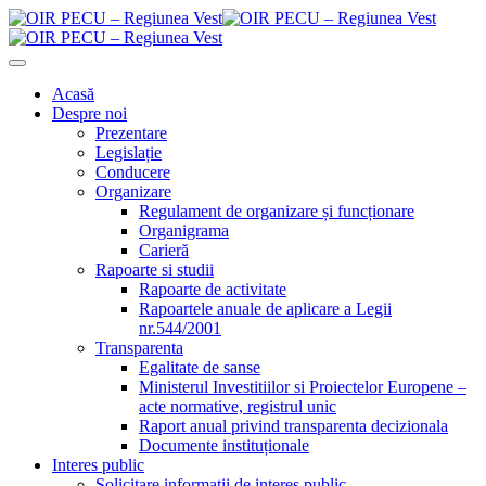
Acasă
Despre noi
Prezentare
Legislație
Conducere
Organizare
Regulament de organizare și funcționare
Organigrama
Carieră
Rapoarte si studii
Rapoarte de activitate
Rapoartele anuale de aplicare a Legii
nr.544/2001
Transparenta
Egalitate de sanse
Ministerul Investitiilor si Proiectelor Europene –
acte normative, registrul unic
Raport anual privind transparenta decizionala
Documente instituționale
Interes public
Solicitare informații de interes public