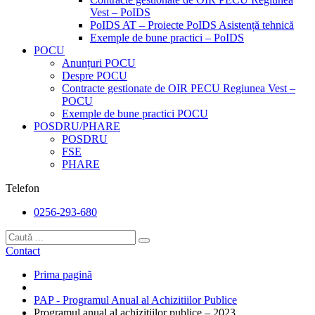
Vest – PoIDS
PoIDS AT – Proiecte PoIDS Asistență tehnică
Exemple de bune practici – PoIDS
POCU
Anunțuri POCU
Despre POCU
Contracte gestionate de OIR PECU Regiunea Vest –
POCU
Exemple de bune practici POCU
POSDRU/PHARE
POSDRU
FSE
PHARE
Telefon
0256-293-680
Contact
Prima pagină
PAP - Programul Anual al Achizitiilor Publice
Programul anual al achizițiilor publice – 2023