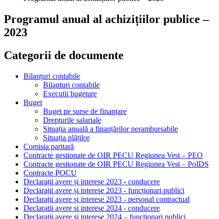
Programul anual al achizițiilor publice –
2023
Categorii de documente
Bilanțuri contabile
Bilanturi contabile
Executii bugetare
Buget
Buget pe surse de finanțare
Drepturile salariale
Situația anuală a finanțărilor nerambursabile
Situația plăților
Comisia paritară
Contracte gestionate de OIR PECU Regiunea Vest – PEO
Contracte gestionate de OIR PECU Regiunea Vest – PoIDS
Contracte POCU
Declarații avere și interese 2023 - conducere
Declarații avere și interese 2023 - funcționari publici
Declarații avere și interese 2023 - personal contractual
Declaratii avere si interese 2024 - conducere
Declaratii avere si interese 2024 – funcționari publici