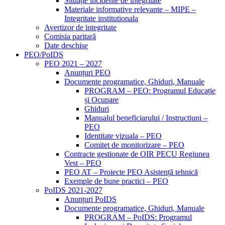
Situație incidente de integritate
Materiale informative relevante – MIPE –
Integritate institutionala
Avertizor de integritate
Comisia paritară
Date deschise
PEO/PoIDS
PEO 2021 – 2027
Anunțuri PEO
Documente programatice, Ghiduri, Manuale
PROGRAM – PEO: Programul Educație
și Ocupare
Ghiduri
Manualul beneficiarului / Instructiuni –
PEO
Identitate vizuala – PEO
Comitet de monitorizare – PEO
Contracte gestionate de OIR PECU Regiunea
Vest – PEO
PEO AT – Proiecte PEO Asistență tehnică
Exemple de bune practici – PEO
PoIDS 2021-2027
Anunțuri PoIDS
Documente programatice, Ghiduri, Manuale
PROGRAM – PoIDS: Programul