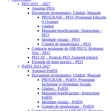
PEO 2021 – 2027
Anunțuri PEO
Documente programatice, Ghiduri, Manuale
PROGRAM – PEO: Programul Educație
și Ocupare
Ghiduri
Manualul beneficiarului / Instructiuni –
PEO
Identitate vizuala – PEO
Comitet de monitorizare – PEO
Contracte gestionate de OIR PECU Regiunea
Vest – PEO
PEO AT – Proiecte PEO Asistență tehnică
Exemple de bune practici – PEO
PoIDS 2021-2027
Anunțuri PoIDS
Documente programatice, Ghiduri, Manuale
PROGRAM – PoIDS: Programul
Incluziune și Demnitate Sociala
Ghiduri – PoIDS
Manualul beneficiarului / Instructiuni
PoIDS
Identitate vizuala – PoIDS
Comitet de monitorizare – PoIDS
Contracte gestionate de OIR PECU Regiunea