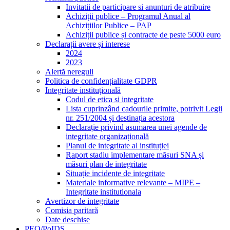
Invitatii de participare si anunturi de atribuire
Achiziții publice – Programul Anual al
Achizițiilor Publice – PAP
Achiziții publice și contracte de peste 5000 euro
Declarații avere și interese
2024
2023
Alertă nereguli
Politica de confidențialitate GDPR
Integritate instituțională
Codul de etica si integritate
Lista cuprinzând cadourile primite, potrivit Legii
nr. 251/2004 și destinația acestora
Declarație privind asumarea unei agende de
integritate organizațională
Planul de integritate al instituției
Raport stadiu implementare măsuri SNA și
măsuri plan de integritate
Situație incidente de integritate
Materiale informative relevante – MIPE –
Integritate institutionala
Avertizor de integritate
Comisia paritară
Date deschise
PEO/PoIDS