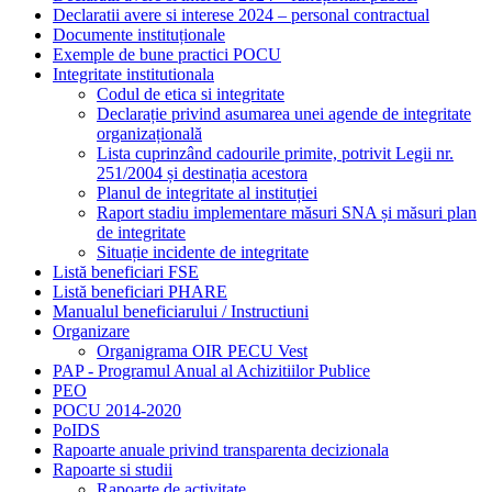
Declaratii avere si interese 2024 – personal contractual
Documente instituționale
Exemple de bune practici POCU
Integritate institutionala
Codul de etica si integritate
Declarație privind asumarea unei agende de integritate
organizațională
Lista cuprinzând cadourile primite, potrivit Legii nr.
251/2004 și destinația acestora
Planul de integritate al instituției
Raport stadiu implementare măsuri SNA și măsuri plan
de integritate
Situație incidente de integritate
Listă beneficiari FSE
Listă beneficiari PHARE
Manualul beneficiarului / Instructiuni
Organizare
Organigrama OIR PECU Vest
PAP - Programul Anual al Achizitiilor Publice
PEO
POCU 2014-2020
PoIDS
Rapoarte anuale privind transparenta decizionala
Rapoarte si studii
Rapoarte de activitate