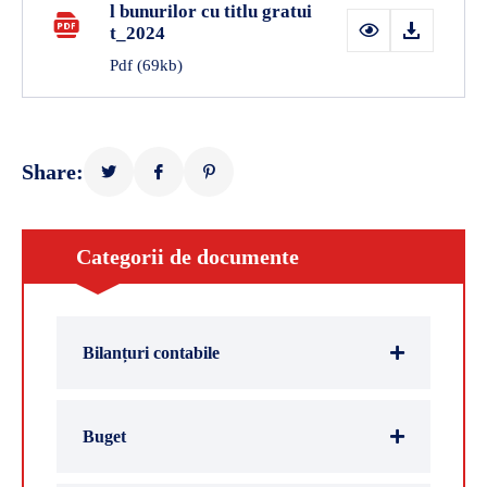
l bunurilor cu titlu gratui
t_2024
Pdf
(69kb)
Share:
Categorii de documente
Bilanțuri contabile
Buget