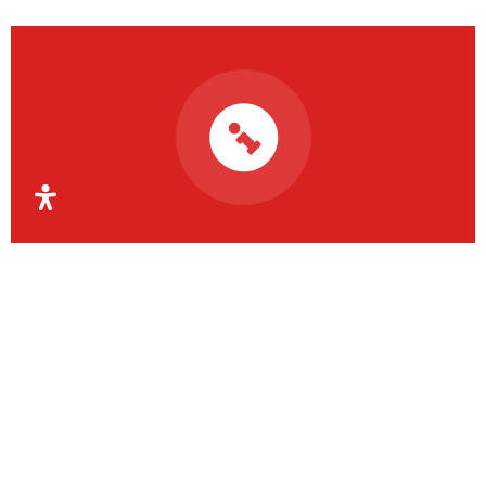
Organismul Intermediar
Regional pentru Programe
Europene Capital Uman
Regiunea Vest
OIR PECU Regiunea Vest coordonează aceste
activități la nivelul județelor Timiș, Arad, Caraș-
Severin și Hunedoara.