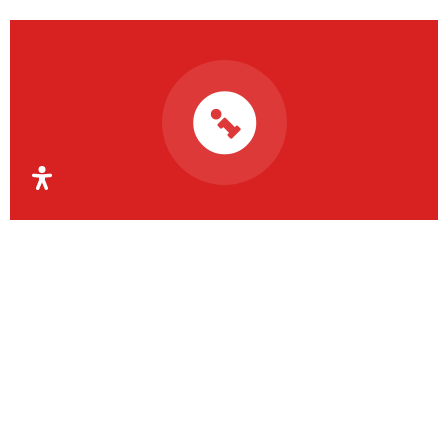
Organismul Intermediar
Regional pentru Programe
Europene Capital Uman
Regiunea Vest
OIR PECU Regiunea Vest coordonează aceste
activități la nivelul județelor Timiș, Arad, Caraș-
Severin și Hunedoara.