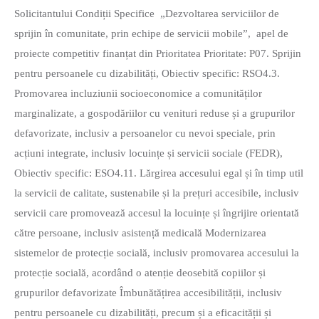
Solicitantului Condiții Specifice „Dezvoltarea serviciilor de
sprijin în comunitate, prin echipe de servicii mobile”, apel de
proiecte competitiv finanțat din Prioritatea Prioritate: P07. Sprijin
pentru persoanele cu dizabilități, Obiectiv specific: RSO4.3.
Promovarea incluziunii socioeconomice a comunităților
marginalizate, a gospodăriilor cu venituri reduse și a grupurilor
defavorizate, inclusiv a persoanelor cu nevoi speciale, prin
acțiuni integrate, inclusiv locuințe și servicii sociale (FEDR),
Obiectiv specific: ESO4.11. Lărgirea accesului egal și în timp util
la servicii de calitate, sustenabile și la prețuri accesibile, inclusiv
servicii care promovează accesul la locuințe și îngrijire orientată
către persoane, inclusiv asistență medicală Modernizarea
sistemelor de protecție socială, inclusiv promovarea accesului la
protecție socială, acordând o atenție deosebită copiilor și
grupurilor defavorizate Îmbunătățirea accesibilității, inclusiv
pentru persoanele cu dizabilități, precum și a eficacității și