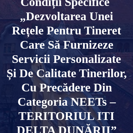
Condiții Specifice
„Dezvoltarea Unei
Rețele Pentru Tineret
Care Să Furnizeze
Servicii Personalizate
Și De Calitate Tinerilor,
Cu Precădere Din
Categoria NEETs –
TERITORIUL ITI
DELTA DUNĂRII”