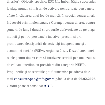
tinerilor), Obiectiv specific: ESO4.1. Îmbunătățirea accesului
la piața muncii și măsuri de activare pentru toate persoanele
aflate în căutarea unui loc de muncă, în special pentru tineri,
îndeosebi prin implementarea Garanței pentru tineret, pentru
șomerii de lungă durată și grupurile defavorizate de pe piața
muncii și pentru persoanele inactive, precum și prin
promovarea desfășurării de activități independente și a
economiei sociale (FSE+), Acțiunea 2.a.1. Dezvoltarea unei
rețele pentru tineret care să furnizeze servicii personalizate și
de calitate tinerilor, cu precădere din categoria NEETs.
Propunerile și observațiile pot fi transmise pe adresa de e-
mail
consultare.peo@mfe.gov.ro
până la data de
06.02.2026.
Ghidul poate fi consultat
AICI
.