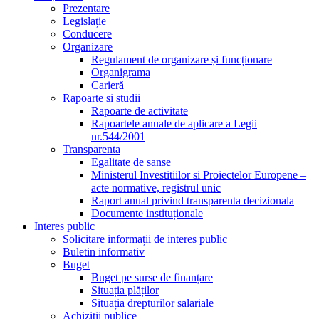
Prezentare
Legislație
Conducere
Organizare
Regulament de organizare și funcționare
Organigrama
Carieră
Rapoarte si studii
Rapoarte de activitate
Rapoartele anuale de aplicare a Legii
nr.544/2001
Transparenta
Egalitate de sanse
Ministerul Investitiilor si Proiectelor Europene –
acte normative, registrul unic
Raport anual privind transparenta decizionala
Documente instituționale
Interes public
Solicitare informații de interes public
Buletin informativ
Buget
Buget pe surse de finanțare
Situația plăților
Situația drepturilor salariale
Achizitii publice