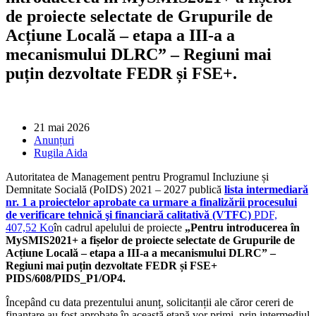
de proiecte selectate de Grupurile de
Acțiune Locală – etapa a III-a a
mecanismului DLRC” – Regiuni mai
puțin dezvoltate FEDR și FSE+.
21 mai 2026
Anunțuri
Rugila Aida
Autoritatea de Management pentru Programul Incluziune și
Demnitate Socială (PoIDS) 2021 – 2027 publică
lista intermediară
nr. 1 a proiectelor aprobate ca urmare a finalizării procesului
de verificare tehnică şi financiară calitativă (VTFC)
PDF,
407,52 Ko
în cadrul apelului de proiecte
„Pentru introducerea în
MySMIS2021+ a fișelor de proiecte selectate de Grupurile de
Acțiune Locală – etapa a III-a a mecanismului DLRC” –
Regiuni mai puțin dezvoltate FEDR și FSE+
PIDS/608/PIDS_P1/OP4.
Începând cu data prezentului anunț, solicitanții ale căror cereri de
finanțare au fost aprobate în această etapă vor primi, prin intermediul