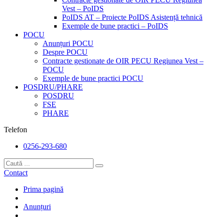
Vest – PoIDS
PoIDS AT – Proiecte PoIDS Asistență tehnică
Exemple de bune practici – PoIDS
POCU
Anunțuri POCU
Despre POCU
Contracte gestionate de OIR PECU Regiunea Vest –
POCU
Exemple de bune practici POCU
POSDRU/PHARE
POSDRU
FSE
PHARE
Telefon
0256-293-680
Contact
Prima pagină
Anunțuri