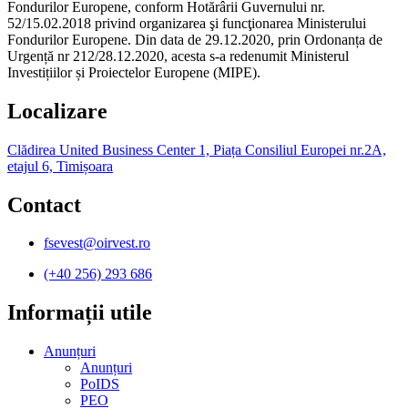
Fondurilor Europene, conform Hotărârii Guvernului nr.
52/15.02.2018 privind organizarea şi funcţionarea Ministerului
Fondurilor Europene. Din data de 29.12.2020, prin Ordonanța de
Urgență nr 212/28.12.2020, acesta s-a redenumit Ministerul
Investițiilor și Proiectelor Europene (MIPE).
Localizare
Clădirea United Business Center 1, Piața Consiliul Europei nr.2A,
etajul 6, Timișoara
Contact
fsevest@oirvest.ro
(+40 256) 293 686
Informații utile​
Anunțuri
Anunțuri
PoIDS
PEO