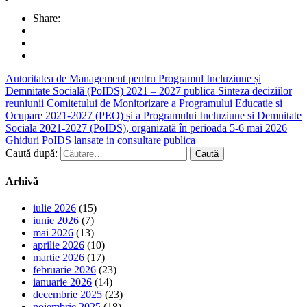
Share:
Autoritatea de Management pentru Programul Incluziune și
Demnitate Socială (PoIDS) 2021 – 2027 publica Sinteza deciziilor
reuniunii Comitetului de Monitorizare a Programului Educatie si
Ocupare 2021-2027 (PEO) și a Programului Incluziune si Demnitate
Sociala 2021-2027 (PoIDS), organizată în perioada 5-6 mai 2026
Ghiduri PoIDS lansate in consultare publica
Caută după:
Arhivă
iulie 2026
(15)
iunie 2026
(7)
mai 2026
(13)
aprilie 2026
(10)
martie 2026
(17)
februarie 2026
(23)
ianuarie 2026
(14)
decembrie 2025
(23)
noiembrie 2025
(18)