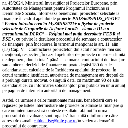
nr. 45/2024, Ministerul Investițiilor și Proiectelor Europene, prin
Autoritatea de Management pentru Programul Incluziune și
Demnitate Socială, informează beneficiarii proiectelor selectate la
finanțare în cadrul apelului de proiecte
PIDS/608/PIDS_P1/OP4
“
Pentru introducerea în MySMIS2021+ a fișelor de proiecte
selectate de Grupurile de Acțiune Locală – etapa a III-a a
mecanismului DLRC” – Regiuni mai puțin dezvoltate FEDR și
FSE+
, cu privire la derularea procesului de semnare a contractelor
de finanțare, prin încadrarea în termenul menționat la art. 11, alin
(17) Cap. V – Contractarea proiectelor, din actul normativ mai sus
menționat, respectiv „În cazul apelurilor de proiecte cu termen-limită
de depunere, durata totală până la semnarea contractului de finanțare
sau emiterea deciziei de finanțare nu poate depăși 180 de zile
calendaristice, calculate de la închiderea apelului de proiecte. În
cazuri temeinic justificate, autoritatea de management are dreptul de
a prelungi durata motivat, o singură dată, cu maximum 90 de zile
calendaristice, cu informarea solicitanților prin publicarea unui anunț
pe pagina de internet a autorității de management.”
Astfel, ca urmare a celor menționate mai sus, beneficiarii care se
regăsesc pe listele intermediare ale proiectelor admise la finanțare și
care nu intenționează să conteste rezultatul obținut în urma
procesului de evaluare, sunt rugați să transmită o informare către
adresa de e-mail:
cabinet.fse@mfe.gov.ro
în vederea demarării
procesului de contractare.