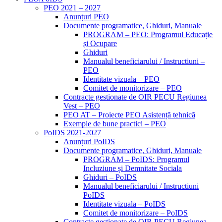
PEO 2021 – 2027
Anunțuri PEO
Documente programatice, Ghiduri, Manuale
PROGRAM – PEO: Programul Educație
și Ocupare
Ghiduri
Manualul beneficiarului / Instructiuni –
PEO
Identitate vizuala – PEO
Comitet de monitorizare – PEO
Contracte gestionate de OIR PECU Regiunea
Vest – PEO
PEO AT – Proiecte PEO Asistență tehnică
Exemple de bune practici – PEO
PoIDS 2021-2027
Anunțuri PoIDS
Documente programatice, Ghiduri, Manuale
PROGRAM – PoIDS: Programul
Incluziune și Demnitate Sociala
Ghiduri – PoIDS
Manualul beneficiarului / Instructiuni
PoIDS
Identitate vizuala – PoIDS
Comitet de monitorizare – PoIDS
Contracte gestionate de OIR PECU Regiunea