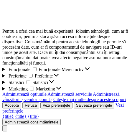
Pentru a oferi cea mai bună experiență, folosim tehnologii, cum ar fi
cookie-uri, pentru a stoca și/sau accesa informațiile despre
dispozitive. Consimțământul pentru aceste tehnologii ne permite să
procesăm date, cum ar fi comportamentul de navigare sau ID-uri
unice pe acest site. Dacă nu îți dai consimțământul sau îți retragi
consimțământul dat poate avea afecte negative asupra unor anumite
funcționalități și funcții.
Funcționale
Funcționale
Mereu activ
Preferințe
Preferințe
Statistici
Statistici
Marketing
Marketing
Administrează opțiunile
Administrează serviciile
Administrează
vânzătorii {vendor_count}
Citește mai multe despre aceste scopuri
Vezi
Acceptă
Refuză
Vezi preferințele
Salvează preferințele
preferințele
{title}
{title}
{title}
Administrează consimțămintele