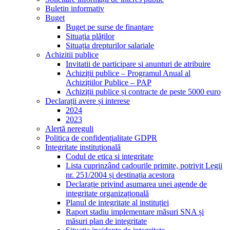
Buletin informativ
Buget
Buget pe surse de finanțare
Situația plăților
Situația drepturilor salariale
Achizitii publice
Invitatii de participare si anunturi de atribuire
Achiziții publice – Programul Anual al
Achizițiilor Publice – PAP
Achiziții publice și contracte de peste 5000 euro
Declarații avere și interese
2024
2023
Alertă nereguli
Politica de confidențialitate GDPR
Integritate instituțională
Codul de etica si integritate
Lista cuprinzând cadourile primite, potrivit Legii
nr. 251/2004 și destinația acestora
Declarație privind asumarea unei agende de
integritate organizațională
Planul de integritate al instituției
Raport stadiu implementare măsuri SNA și
măsuri plan de integritate