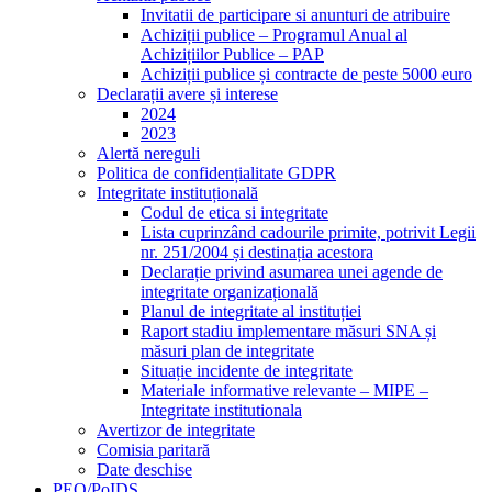
Invitatii de participare si anunturi de atribuire
Achiziții publice – Programul Anual al
Achizițiilor Publice – PAP
Achiziții publice și contracte de peste 5000 euro
Declarații avere și interese
2024
2023
Alertă nereguli
Politica de confidențialitate GDPR
Integritate instituțională
Codul de etica si integritate
Lista cuprinzând cadourile primite, potrivit Legii
nr. 251/2004 și destinația acestora
Declarație privind asumarea unei agende de
integritate organizațională
Planul de integritate al instituției
Raport stadiu implementare măsuri SNA și
măsuri plan de integritate
Situație incidente de integritate
Materiale informative relevante – MIPE –
Integritate institutionala
Avertizor de integritate
Comisia paritară
Date deschise
PEO/PoIDS