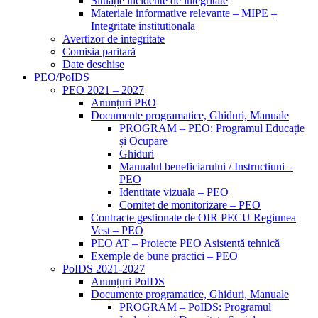
Situație incidente de integritate
Materiale informative relevante – MIPE –
Integritate institutionala
Avertizor de integritate
Comisia paritară
Date deschise
PEO/PoIDS
PEO 2021 – 2027
Anunțuri PEO
Documente programatice, Ghiduri, Manuale
PROGRAM – PEO: Programul Educație
și Ocupare
Ghiduri
Manualul beneficiarului / Instructiuni –
PEO
Identitate vizuala – PEO
Comitet de monitorizare – PEO
Contracte gestionate de OIR PECU Regiunea
Vest – PEO
PEO AT – Proiecte PEO Asistență tehnică
Exemple de bune practici – PEO
PoIDS 2021-2027
Anunțuri PoIDS
Documente programatice, Ghiduri, Manuale
PROGRAM – PoIDS: Programul