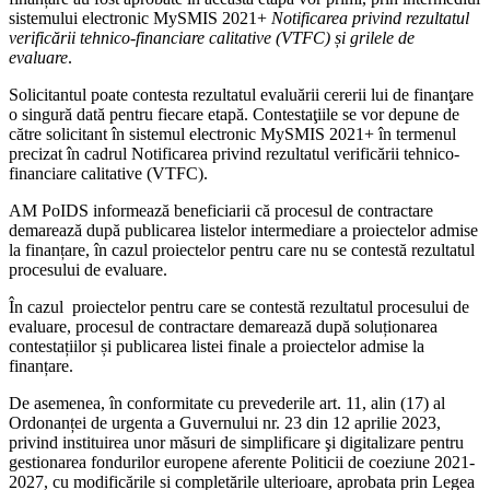
sistemului electronic MySMIS 2021+
Notificarea privind rezultatul
verificării tehnico-financiare calitative (VTFC) și grilele de
evaluare
.
Solicitantul poate contesta rezultatul evaluării cererii lui de finanţare
o singură dată pentru fiecare etapă. Contestaţiile se vor depune de
către solicitant în sistemul electronic MySMIS 2021+ în termenul
precizat în cadrul Notificarea privind rezultatul verificării tehnico-
financiare calitative (VTFC).
AM PoIDS informează beneficiarii că procesul de contractare
demarează după publicarea listelor intermediare a proiectelor admise
la finanțare, în cazul proiectelor pentru care nu se contestă rezultatul
procesului de evaluare.
În cazul proiectelor pentru care se contestă rezultatul procesului de
evaluare, procesul de contractare demarează după soluționarea
contestațiilor și publicarea listei finale a proiectelor admise la
finanțare.
De asemenea, în conformitate cu prevederile art. 11, alin (17) al
Ordonanței de urgenta a Guvernului nr. 23 din 12 aprilie 2023,
privind instituirea unor măsuri de simplificare şi digitalizare pentru
gestionarea fondurilor europene aferente Politicii de coeziune 2021-
2027, cu modificările si completările ulterioare, aprobata prin Legea