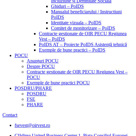
Incluziune și Demnitate Sociala
Ghiduri – PoIDS
Manualul beneficiarului / Instructiuni
PoIDS
Identitate vizuala – PoIDS
Comitet de monitorizare – PoIDS
Contracte gestionate de OIR PECU Regiunea
Vest – PoIDS
PoIDS AT – Proiecte PoIDS Asistență tehnică
Exemple de bune practici – PoIDS
POCU
Anunțuri POCU
Despre POCU
Contracte gestionate de OIR PECU Regiunea Vest –
POCU
Exemple de bune practici POCU
POSDRU/PHARE
POSDRU
FSE
PHARE
Contact
fsevest@oirvest.ro
Clădirea United Business Center 1, Piața Consiliul Europei