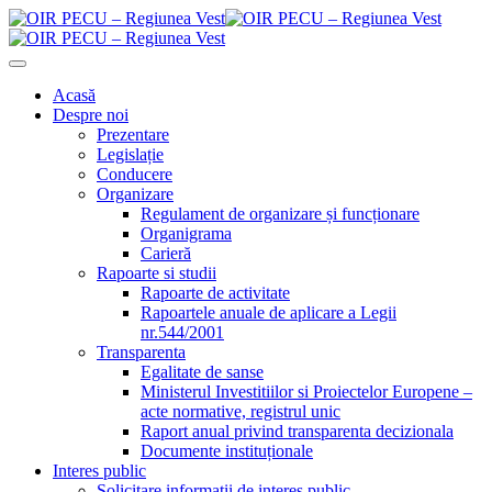
Acasă
Despre noi
Prezentare
Legislație
Conducere
Organizare
Regulament de organizare și funcționare
Organigrama
Carieră
Rapoarte si studii
Rapoarte de activitate
Rapoartele anuale de aplicare a Legii
nr.544/2001
Transparenta
Egalitate de sanse
Ministerul Investitiilor si Proiectelor Europene –
acte normative, registrul unic
Raport anual privind transparenta decizionala
Documente instituționale
Interes public
Solicitare informații de interes public