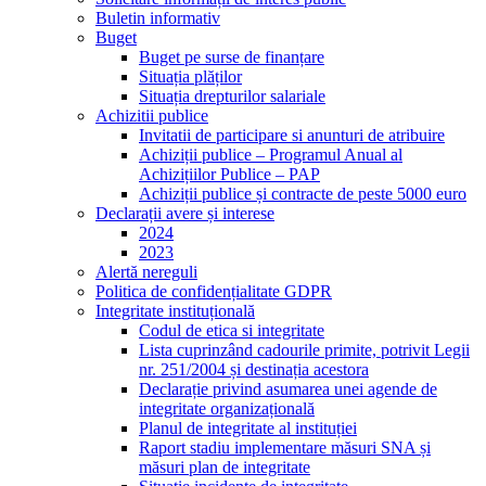
Buletin informativ
Buget
Buget pe surse de finanțare
Situația plăților
Situația drepturilor salariale
Achizitii publice
Invitatii de participare si anunturi de atribuire
Achiziții publice – Programul Anual al
Achizițiilor Publice – PAP
Achiziții publice și contracte de peste 5000 euro
Declarații avere și interese
2024
2023
Alertă nereguli
Politica de confidențialitate GDPR
Integritate instituțională
Codul de etica si integritate
Lista cuprinzând cadourile primite, potrivit Legii
nr. 251/2004 și destinația acestora
Declarație privind asumarea unei agende de
integritate organizațională
Planul de integritate al instituției
Raport stadiu implementare măsuri SNA și
măsuri plan de integritate