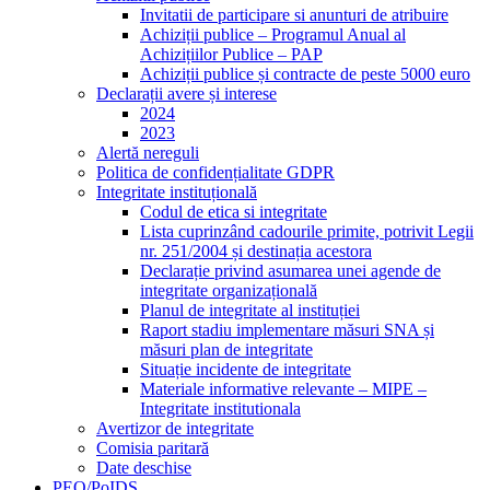
Invitatii de participare si anunturi de atribuire
Achiziții publice – Programul Anual al
Achizițiilor Publice – PAP
Achiziții publice și contracte de peste 5000 euro
Declarații avere și interese
2024
2023
Alertă nereguli
Politica de confidențialitate GDPR
Integritate instituțională
Codul de etica si integritate
Lista cuprinzând cadourile primite, potrivit Legii
nr. 251/2004 și destinația acestora
Declarație privind asumarea unei agende de
integritate organizațională
Planul de integritate al instituției
Raport stadiu implementare măsuri SNA și
măsuri plan de integritate
Situație incidente de integritate
Materiale informative relevante – MIPE –
Integritate institutionala
Avertizor de integritate
Comisia paritară
Date deschise
PEO/PoIDS