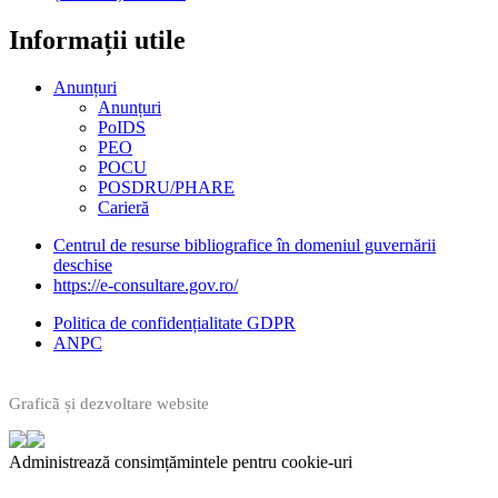
Informații utile​
Anunțuri
Anunțuri
PoIDS
PEO
POCU
POSDRU/PHARE
Carieră
Centrul de resurse bibliografice în domeniul guvernării
deschise
https://e-consultare.gov.ro/
Politica de confidențialitate GDPR
ANPC
Graficã și dezvoltare website
Administrează consimțămintele pentru cookie-uri