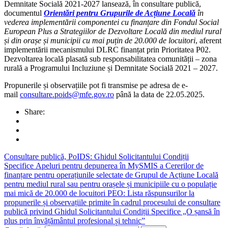
Demnitate Socială 2021-2027 lansează, în consultare publică,
documentul
Orientări pentru Grupurile de Acțiune Locală
în
vederea implementării componentei cu finanțare din Fondul Social
European Plus a Strategiilor de Dezvoltare Locală din mediul rural
și din orașe și municipii cu mai puțin de 20.000 de locuitori
, aferent
implementării mecanismului DLRC finanțat prin Prioritatea P02.
Dezvoltarea locală plasată sub responsabilitatea comunității – zona
rurală a Programului Incluziune și Demnitate Socială 2021 – 2027.
Propunerile și observațiile pot fi transmise pe adresa de e-
mail
consultare.poids@mfe.gov.ro
până la data de 22.05.2025.
Share:
Consultare publică, PoIDS: Ghidul Solicitantului Condiții
Specifice Apeluri pentru depunerea în MySMIS a Cererilor de
finanțare pentru operațiunile selectate de Grupul de Acțiune Locală
pentru mediul rural sau pentru orașele și municipiile cu o populație
mai mică de 20.000 de locuitori
PEO: Lista răspunsurilor la
propunerile și observațiile primite în cadrul procesului de consultare
publică privind Ghidul Solicitantului Condiții Specifice „O șansă în
plus prin învățământul profesional și tehnic”