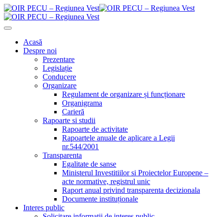
Acasă
Despre noi
Prezentare
Legislație
Conducere
Organizare
Regulament de organizare și funcționare
Organigrama
Carieră
Rapoarte si studii
Rapoarte de activitate
Rapoartele anuale de aplicare a Legii
nr.544/2001
Transparenta
Egalitate de sanse
Ministerul Investitiilor si Proiectelor Europene –
acte normative, registrul unic
Raport anual privind transparenta decizionala
Documente instituționale
Interes public
Solicitare informații de interes public