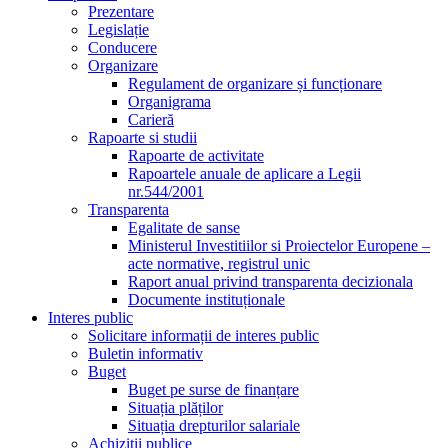
Prezentare
Legislație
Conducere
Organizare
Regulament de organizare și funcționare
Organigrama
Carieră
Rapoarte si studii
Rapoarte de activitate
Rapoartele anuale de aplicare a Legii
nr.544/2001
Transparenta
Egalitate de sanse
Ministerul Investitiilor si Proiectelor Europene –
acte normative, registrul unic
Raport anual privind transparenta decizionala
Documente instituționale
Interes public
Solicitare informații de interes public
Buletin informativ
Buget
Buget pe surse de finanțare
Situația plăților
Situația drepturilor salariale
Achizitii publice