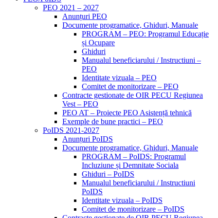
PEO 2021 – 2027
Anunțuri PEO
Documente programatice, Ghiduri, Manuale
PROGRAM – PEO: Programul Educație
și Ocupare
Ghiduri
Manualul beneficiarului / Instructiuni –
PEO
Identitate vizuala – PEO
Comitet de monitorizare – PEO
Contracte gestionate de OIR PECU Regiunea
Vest – PEO
PEO AT – Proiecte PEO Asistență tehnică
Exemple de bune practici – PEO
PoIDS 2021-2027
Anunțuri PoIDS
Documente programatice, Ghiduri, Manuale
PROGRAM – PoIDS: Programul
Incluziune și Demnitate Sociala
Ghiduri – PoIDS
Manualul beneficiarului / Instructiuni
PoIDS
Identitate vizuala – PoIDS
Comitet de monitorizare – PoIDS
Contracte gestionate de OIR PECU Regiunea