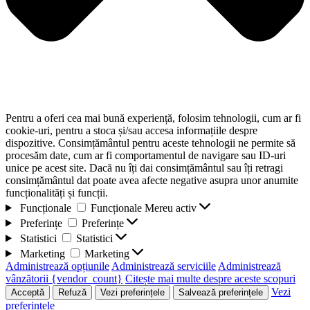
Pentru a oferi cea mai bună experiență, folosim tehnologii, cum ar fi
cookie-uri, pentru a stoca și/sau accesa informațiile despre
dispozitive. Consimțământul pentru aceste tehnologii ne permite să
procesăm date, cum ar fi comportamentul de navigare sau ID-uri
unice pe acest site. Dacă nu îți dai consimțământul sau îți retragi
consimțământul dat poate avea afecte negative asupra unor anumite
funcționalități și funcții.
Funcționale
Funcționale
Mereu activ
Preferințe
Preferințe
Statistici
Statistici
Marketing
Marketing
Administrează opțiunile
Administrează serviciile
Administrează
vânzătorii {vendor_count}
Citește mai multe despre aceste scopuri
Vezi
Acceptă
Refuză
Vezi preferințele
Salvează preferințele
preferințele