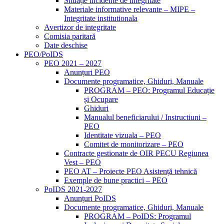
Situație incidente de integritate
Materiale informative relevante – MIPE –
Integritate institutionala
Avertizor de integritate
Comisia paritară
Date deschise
PEO/PoIDS
PEO 2021 – 2027
Anunțuri PEO
Documente programatice, Ghiduri, Manuale
PROGRAM – PEO: Programul Educație
și Ocupare
Ghiduri
Manualul beneficiarului / Instructiuni –
PEO
Identitate vizuala – PEO
Comitet de monitorizare – PEO
Contracte gestionate de OIR PECU Regiunea
Vest – PEO
PEO AT – Proiecte PEO Asistență tehnică
Exemple de bune practici – PEO
PoIDS 2021-2027
Anunțuri PoIDS
Documente programatice, Ghiduri, Manuale
PROGRAM – PoIDS: Programul