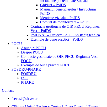
Incluziune și Demnitate Sociala
Ghiduri – PoIDS
Manualul beneficiarului / Instructiuni
PoIDS
Identitate vizuala – PoIDS
Comitet de monitorizare – PoIDS
Contracte gestionate de OIR PECU Regiunea
Vest – PoIDS
PoIDS AT – Proiecte PoIDS Asistență tehnică
Exemple de bune practici – PoIDS
POCU
Anunțuri POCU
Despre POCU
Contracte gestionate de OIR PECU Regiunea Vest –
POCU
Exemple de bune practici POCU
POSDRU/PHARE
POSDRU
FSE
PHARE
Contact
fsevest@oirvest.ro
Clădirea United Business Center 1, Piața Consiliul Europei