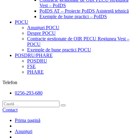
Vest – PoIDS
PoIDS AT – Proiecte PoIDS Asistență tehnică
Exemple de bune practici – PoIDS
POCU
Anunțuri POCU
Despre POCU
Contracte gestionate de OIR PECU Regiunea Vest –
POCU
Exemple de bune practici POCU
POSDRU/PHARE
POSDRU
FSE
PHARE
Telefon
0256-293-680
Contact
Prima pagină
Anunțuri