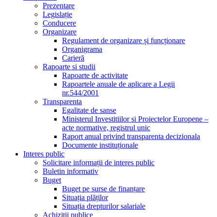
Prezentare
Legislație
Conducere
Organizare
Regulament de organizare și funcționare
Organigrama
Carieră
Rapoarte si studii
Rapoarte de activitate
Rapoartele anuale de aplicare a Legii
nr.544/2001
Transparenta
Egalitate de sanse
Ministerul Investitiilor si Proiectelor Europene –
acte normative, registrul unic
Raport anual privind transparenta decizionala
Documente instituționale
Interes public
Solicitare informații de interes public
Buletin informativ
Buget
Buget pe surse de finanțare
Situația plăților
Situația drepturilor salariale
Achizitii publice