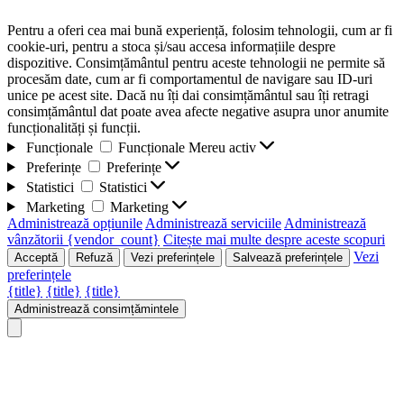
Pentru a oferi cea mai bună experiență, folosim tehnologii, cum ar fi
cookie-uri, pentru a stoca și/sau accesa informațiile despre
dispozitive. Consimțământul pentru aceste tehnologii ne permite să
procesăm date, cum ar fi comportamentul de navigare sau ID-uri
unice pe acest site. Dacă nu îți dai consimțământul sau îți retragi
consimțământul dat poate avea afecte negative asupra unor anumite
funcționalități și funcții.
Funcționale
Funcționale
Mereu activ
Preferințe
Preferințe
Statistici
Statistici
Marketing
Marketing
Administrează opțiunile
Administrează serviciile
Administrează
vânzătorii {vendor_count}
Citește mai multe despre aceste scopuri
Vezi
Acceptă
Refuză
Vezi preferințele
Salvează preferințele
preferințele
{title}
{title}
{title}
Administrează consimțămintele