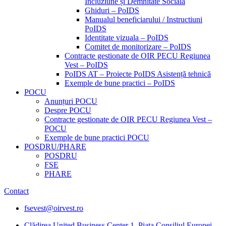
Incluziune și Demnitate Sociala
Ghiduri – PoIDS
Manualul beneficiarului / Instructiuni
PoIDS
Identitate vizuala – PoIDS
Comitet de monitorizare – PoIDS
Contracte gestionate de OIR PECU Regiunea
Vest – PoIDS
PoIDS AT – Proiecte PoIDS Asistență tehnică
Exemple de bune practici – PoIDS
POCU
Anunțuri POCU
Despre POCU
Contracte gestionate de OIR PECU Regiunea Vest –
POCU
Exemple de bune practici POCU
POSDRU/PHARE
POSDRU
FSE
PHARE
Contact
fsevest@oirvest.ro
Clădirea United Business Center 1, Piața Consiliul Europei