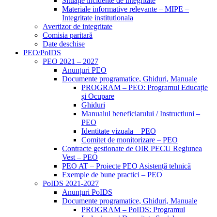
Situație incidente de integritate
Materiale informative relevante – MIPE –
Integritate institutionala
Avertizor de integritate
Comisia paritară
Date deschise
PEO/PoIDS
PEO 2021 – 2027
Anunțuri PEO
Documente programatice, Ghiduri, Manuale
PROGRAM – PEO: Programul Educație
și Ocupare
Ghiduri
Manualul beneficiarului / Instructiuni –
PEO
Identitate vizuala – PEO
Comitet de monitorizare – PEO
Contracte gestionate de OIR PECU Regiunea
Vest – PEO
PEO AT – Proiecte PEO Asistență tehnică
Exemple de bune practici – PEO
PoIDS 2021-2027
Anunțuri PoIDS
Documente programatice, Ghiduri, Manuale
PROGRAM – PoIDS: Programul