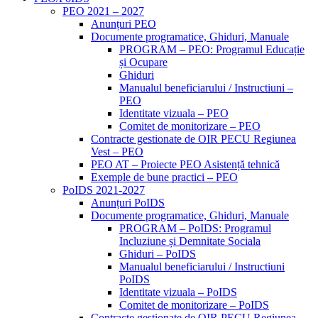
PEO 2021 – 2027
Anunțuri PEO
Documente programatice, Ghiduri, Manuale
PROGRAM – PEO: Programul Educație
și Ocupare
Ghiduri
Manualul beneficiarului / Instructiuni –
PEO
Identitate vizuala – PEO
Comitet de monitorizare – PEO
Contracte gestionate de OIR PECU Regiunea
Vest – PEO
PEO AT – Proiecte PEO Asistență tehnică
Exemple de bune practici – PEO
PoIDS 2021-2027
Anunțuri PoIDS
Documente programatice, Ghiduri, Manuale
PROGRAM – PoIDS: Programul
Incluziune și Demnitate Sociala
Ghiduri – PoIDS
Manualul beneficiarului / Instructiuni
PoIDS
Identitate vizuala – PoIDS
Comitet de monitorizare – PoIDS
Contracte gestionate de OIR PECU Regiunea