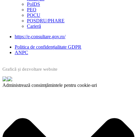
PoIDS
PEO
POCU
POSDRU/PHARE
Carieră
https://e-consultare.gov.ro/
Politica de confidențialitate GDPR
ANPC
Graficã și dezvoltare website
Administrează consimțămintele pentru cookie-uri