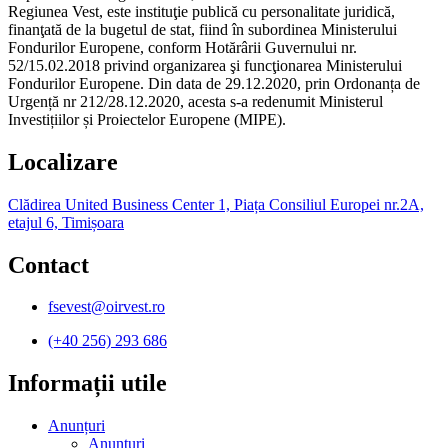
Regiunea Vest, este instituţie publică cu personalitate juridică,
finanţată de la bugetul de stat, fiind în subordinea Ministerului
Fondurilor Europene, conform Hotărârii Guvernului nr.
52/15.02.2018 privind organizarea şi funcţionarea Ministerului
Fondurilor Europene. Din data de 29.12.2020, prin Ordonanța de
Urgență nr 212/28.12.2020, acesta s-a redenumit Ministerul
Investițiilor și Proiectelor Europene (MIPE).
Localizare
Clădirea United Business Center 1, Piața Consiliul Europei nr.2A,
etajul 6, Timișoara
Contact
fsevest@oirvest.ro
(+40 256) 293 686
Informații utile​
Anunțuri
Anunțuri