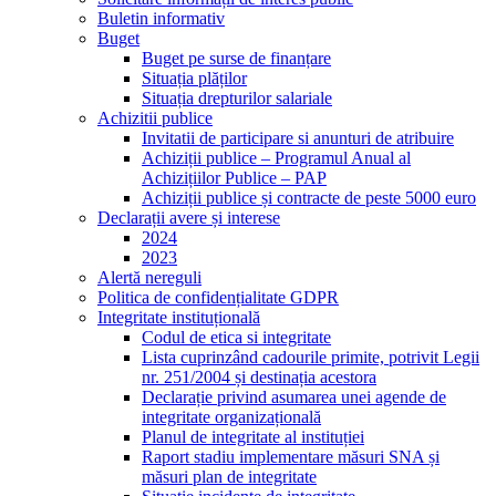
Buletin informativ
Buget
Buget pe surse de finanțare
Situația plăților
Situația drepturilor salariale
Achizitii publice
Invitatii de participare si anunturi de atribuire
Achiziții publice – Programul Anual al
Achizițiilor Publice – PAP
Achiziții publice și contracte de peste 5000 euro
Declarații avere și interese
2024
2023
Alertă nereguli
Politica de confidențialitate GDPR
Integritate instituțională
Codul de etica si integritate
Lista cuprinzând cadourile primite, potrivit Legii
nr. 251/2004 și destinația acestora
Declarație privind asumarea unei agende de
integritate organizațională
Planul de integritate al instituției
Raport stadiu implementare măsuri SNA și
măsuri plan de integritate