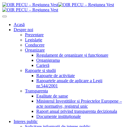
Acasă
Despre noi
Prezentare
Legislație
Conducere
Organizare
Regulament de organizare și funcționare
Organigrama
Carieră
Rapoarte si studii
Rapoarte de activitate
Rapoartele anuale de aplicare a Legii
nr.544/2001
Transparenta
Egalitate de sanse
Ministerul Investitiilor si Proiectelor Europene –
acte normative, registrul unic
Raport anual privind transparenta decizionala
Documente instituționale
Interes public
Solicitare informații de interes public