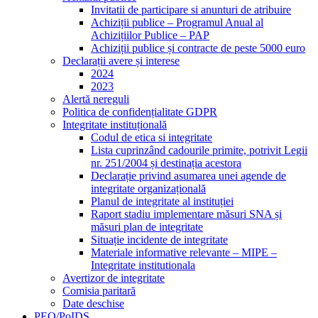
Invitatii de participare si anunturi de atribuire
Achiziții publice – Programul Anual al
Achizițiilor Publice – PAP
Achiziții publice și contracte de peste 5000 euro
Declarații avere și interese
2024
2023
Alertă nereguli
Politica de confidențialitate GDPR
Integritate instituțională
Codul de etica si integritate
Lista cuprinzând cadourile primite, potrivit Legii
nr. 251/2004 și destinația acestora
Declarație privind asumarea unei agende de
integritate organizațională
Planul de integritate al instituției
Raport stadiu implementare măsuri SNA și
măsuri plan de integritate
Situație incidente de integritate
Materiale informative relevante – MIPE –
Integritate institutionala
Avertizor de integritate
Comisia paritară
Date deschise
PEO/PoIDS