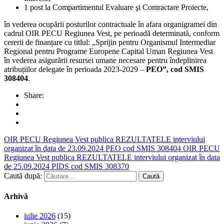
1 post la Compartimentul Evaluare şi Contractare Proiecte,
în vederea ocupării posturilor contractuale în afara organigramei din
cadrul OIR PECU Regiunea Vest, pe perioadă determinată, conform
cererii de finanțare cu titlul: „Sprijin pentru Organismul Intermediar
Regional pentru Programe Europene Capital Uman Regiunea Vest
în vederea asigurării resursei umane necesare pentru îndeplinirea
atribuțiilor delegate în perioada 2023-2029 –
PEO”, cod SMIS
308404
.
Share:
OIR PECU Regiunea Vest publica REZULTATELE interviului
organizat în data de 23.09.2024 PEO cod SMIS 308404
OIR PECU
Regiunea Vest publica REZULTATELE interviului organizat în data
de 25.09.2024 PIDS cod SMIS 308370
Caută după:
Arhivă
iulie 2026
(15)