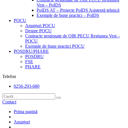
Vest – PoIDS
PoIDS AT – Proiecte PoIDS Asistență tehnică
Exemple de bune practici – PoIDS
POCU
Anunțuri POCU
Despre POCU
Contracte gestionate de OIR PECU Regiunea Vest –
POCU
Exemple de bune practici POCU
POSDRU/PHARE
POSDRU
FSE
PHARE
Telefon
0256-293-680
Contact
Prima pagină
Anunțuri