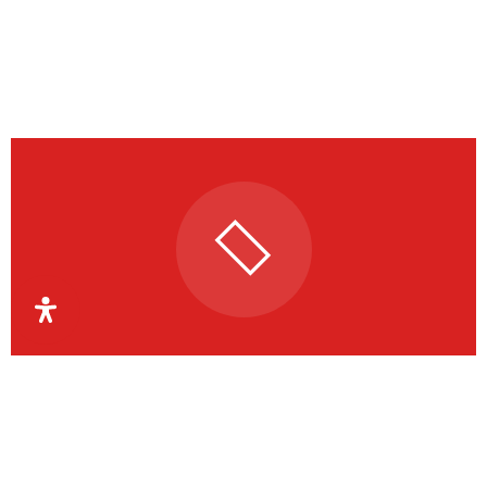
Organismul Intermediar
Regional pentru Programe
Europene Capital Uman