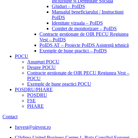
Incluziune și Demnitate Sociala
Ghiduri – PoIDS
Manualul beneficiarului / Instructiuni
PoIDS
Identitate vizuala – PoIDS
Comitet de monitorizare – PoIDS
Contracte gestionate de OIR PECU Regiunea
Vest – PoIDS
PoIDS AT – Proiecte PoIDS Asistență tehnică
Exemple de bune practici – PoIDS
POCU
Anunțuri POCU
Despre POCU
Contracte gestionate de OIR PECU Regiunea Vest –
POCU
Exemple de bune practici POCU
POSDRU/PHARE
POSDRU
FSE
PHARE
Contact
fsevest@oirvest.ro
Clădirea United Business Center 1, Piața Consiliul Europei