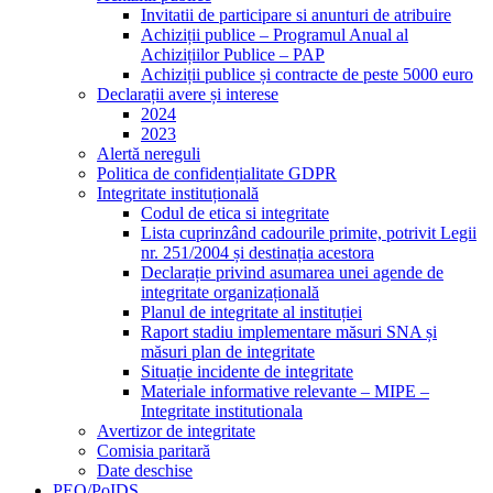
Invitatii de participare si anunturi de atribuire
Achiziții publice – Programul Anual al
Achizițiilor Publice – PAP
Achiziții publice și contracte de peste 5000 euro
Declarații avere și interese
2024
2023
Alertă nereguli
Politica de confidențialitate GDPR
Integritate instituțională
Codul de etica si integritate
Lista cuprinzând cadourile primite, potrivit Legii
nr. 251/2004 și destinația acestora
Declarație privind asumarea unei agende de
integritate organizațională
Planul de integritate al instituției
Raport stadiu implementare măsuri SNA și
măsuri plan de integritate
Situație incidente de integritate
Materiale informative relevante – MIPE –
Integritate institutionala
Avertizor de integritate
Comisia paritară
Date deschise
PEO/PoIDS