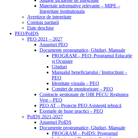
Situație incidente de integritate
Materiale informative relevante – MIPE –
Integritate institutionala
Avertizor de integritate
Comisia paritară
Date deschise
PEO/PoIDS
PEO 2021 – 2027
Anunțuri PEO
Documente programatice, Ghiduri, Manuale
PROGRAM – PEO: Programul Educație
și Ocupare
Ghiduri
Manualul beneficiarului / Instructiuni –
PEO
Identitate vizuala – PEO
Comitet de monitorizare – PEO
Contracte gestionate de OIR PECU Regiunea
Vest – PEO
PEO AT – Proiecte PEO Asistență tehnică
Exemple de bune practici – PEO
PoIDS 2021-2027
Anunțuri PoIDS
Documente programatice, Ghiduri, Manuale
PROGRAM – PoIDS: Programul