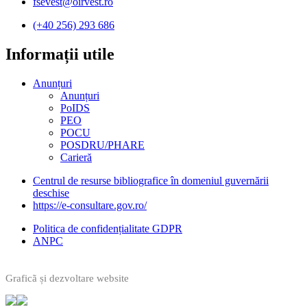
fsevest@oirvest.ro
(+40 256) 293 686
Informații utile​
Anunțuri
Anunțuri
PoIDS
PEO
POCU
POSDRU/PHARE
Carieră
Centrul de resurse bibliografice în domeniul guvernării
deschise
https://e-consultare.gov.ro/
Politica de confidențialitate GDPR
ANPC
Graficã și dezvoltare website