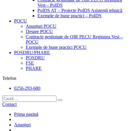
Vest – PoIDS
PoIDS AT – Proiecte PoIDS Asistență tehnică
Exemple de bune practici – PoIDS
POCU
Anunțuri POCU
Despre POCU
Contracte gestionate de OIR PECU Regiunea Vest –
POCU
Exemple de bune practici POCU
POSDRU/PHARE
POSDRU
FSE
PHARE
Telefon
0256-293-680
Contact
Prima pagină
Anunțuri