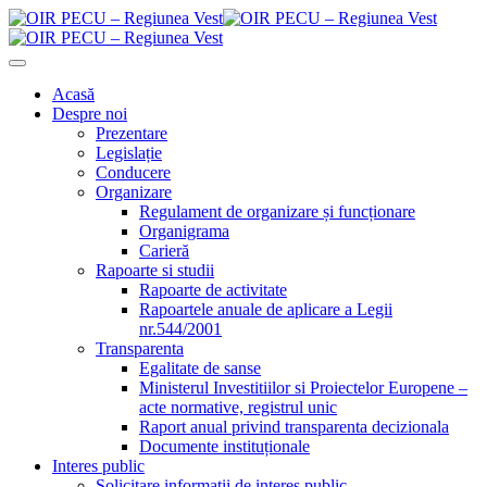
Acasă
Despre noi
Prezentare
Legislație
Conducere
Organizare
Regulament de organizare și funcționare
Organigrama
Carieră
Rapoarte si studii
Rapoarte de activitate
Rapoartele anuale de aplicare a Legii
nr.544/2001
Transparenta
Egalitate de sanse
Ministerul Investitiilor si Proiectelor Europene –
acte normative, registrul unic
Raport anual privind transparenta decizionala
Documente instituționale
Interes public
Solicitare informații de interes public