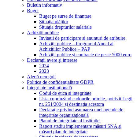
Buletin informativ
Buget
Buget pe surse de finanțare
Situația plăților
Situația drepturilor salariale
Achizitii publice
Invitatii de participare si anunturi de atribuire
Achiziții publice – Programul Anual al
Achizițiilor Publice – PAP
Achiziții publice și contracte de peste 5000 euro
Declarații avere și interese
2024
2023
Alertă nereguli
Politica de confidențialitate GDPR
Integritate instituțională
Codul de etica si integritate
Lista cuprinzând cadourile primite, potrivit Legii
nr. 251/2004 și destinația acestora
Declarație privind asumarea unei agende de
integritate organizațională
Planul de integritate al instituției
Raport stadiu implementare măsuri SNA și
măsuri plan de integritate