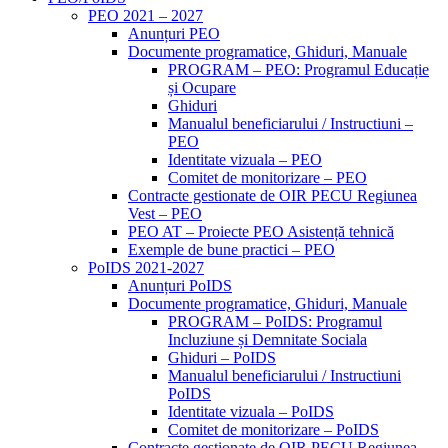
PEO 2021 – 2027
Anunțuri PEO
Documente programatice, Ghiduri, Manuale
PROGRAM – PEO: Programul Educație
și Ocupare
Ghiduri
Manualul beneficiarului / Instructiuni –
PEO
Identitate vizuala – PEO
Comitet de monitorizare – PEO
Contracte gestionate de OIR PECU Regiunea
Vest – PEO
PEO AT – Proiecte PEO Asistență tehnică
Exemple de bune practici – PEO
PoIDS 2021-2027
Anunțuri PoIDS
Documente programatice, Ghiduri, Manuale
PROGRAM – PoIDS: Programul
Incluziune și Demnitate Sociala
Ghiduri – PoIDS
Manualul beneficiarului / Instructiuni
PoIDS
Identitate vizuala – PoIDS
Comitet de monitorizare – PoIDS
Contracte gestionate de OIR PECU Regiunea