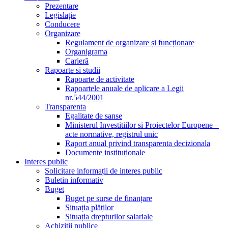
Prezentare
Legislație
Conducere
Organizare
Regulament de organizare și funcționare
Organigrama
Carieră
Rapoarte si studii
Rapoarte de activitate
Rapoartele anuale de aplicare a Legii
nr.544/2001
Transparenta
Egalitate de sanse
Ministerul Investitiilor si Proiectelor Europene –
acte normative, registrul unic
Raport anual privind transparenta decizionala
Documente instituționale
Interes public
Solicitare informații de interes public
Buletin informativ
Buget
Buget pe surse de finanțare
Situația plăților
Situația drepturilor salariale
Achizitii publice