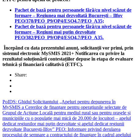
Pachet de bază pentru persoanele fără/cu nivel scăzut de
formare – Regiunea mai dezvoltată București – Ilfov
PEO/378/PEO_P9/OP4/ESO4.7/PEO_A35;
Pachet de bază pentru persoanele fără/cu nivel scăzut de
formare – Regiuni mai puțin dezvoltate
PEO/382/PEO_P9/OP4/ESO4.7/PEO_A35.
Începând cu data prezentului anunț, solicitanții vor primi, prin
sistemul electronic MySMIS 2021+ Notificarea cu privire la
rezultatul soluționării contestațiilor depuse în etapa de evaluare
tehnică și financiară calitativă (ETFC).
Share:
PoIDS: Ghidul Solicitantului „Apeluri pentru depunerea în
MySMIS a Cererilor de finanțare pentru operațiunile selectate de
Grupul de Acțiune Locală pentru mediul rural sau pentru orașele și
municipiile cu o populație mai mică de 20.000 de locuitori – apelul
dedicat regiunilor mai puțin dezvoltate și apelul dedicat regiunii
dezvoltate București-Ilfov”
PEO: Informare privind derularea
procesului de semnare a contractului de finanțare în cadrul apelului