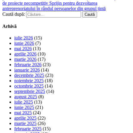
de proiecte necompetitiv Sprijin pentru dezvoltarea
antreprenoriatului în rândul persoanelor din grupul țintă
Caută după:
Arhivă
iulie 2026
(15)
iunie 2026
(7)
mai 2026
(13)
aprilie 2026
(10)
martie 2026
(17)
februarie 2026
(23)
ianuarie 2026
(14)
decembrie 2025
(23)
noiembrie 2025
(18)
octombrie 2025
(14)
septembrie 2025
(14)
august 2025
(8)
iulie 2025
(13)
iunie 2025
(21)
mai 2025
(24)
aprilie 2025
(22)
martie 2025
(26)
februarie 2025
(15)