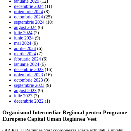
ianuarie 2025
(12)
decembrie 2024
(11)
noiembrie 2024
(8)
octombrie 2024
(25)
septembrie 2024
(10)
august 2024
(6)
iulie 2024
(2)
iunie 2024
(9)
mai 2024
(9)
aprilie 2024
(6)
martie 2024
(7)
februarie 2024
(6)
ianuarie 2024
(6)
decembrie 2023
(16)
noiembrie 2023
(16)
octombrie 2023
(9)
septembrie 2023
(9)
august 2023
(9)
iulie 2023
(3)
decembrie 2022
(1)
Organismul Intermediar Regional pentru Programe
Europene Capital Uman Regiunea Vest
OIR PECU Regiunea Vest coordonează aceste activități la nivelul