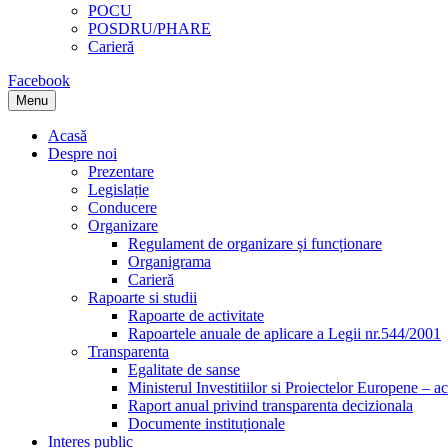
POCU
POSDRU/PHARE
Carieră
Facebook
Menu
Acasă
Despre noi
Prezentare
Legislație
Conducere
Organizare
Regulament de organizare și funcționare
Organigrama
Carieră
Rapoarte si studii
Rapoarte de activitate
Rapoartele anuale de aplicare a Legii nr.544/2001
Transparenta
Egalitate de sanse
Ministerul Investitiilor si Proiectelor Europene – ac
Raport anual privind transparenta decizionala
Documente instituționale
Interes public