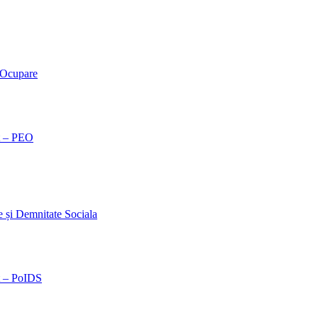
 Ocupare
t – PEO
și Demnitate Sociala
t – PoIDS