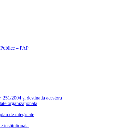
r Publice – PAP
r. 251/2004 și destinația acestora
tate organizațională
lan de integritate
e institutionala