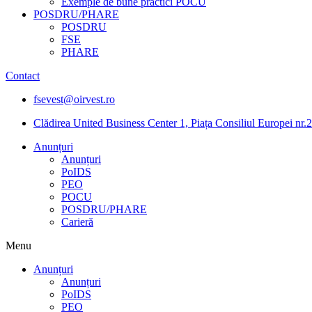
Exemple de bune practici POCU
POSDRU/PHARE
POSDRU
FSE
PHARE
Contact
fsevest@oirvest.ro
Clădirea United Business Center 1, Piața Consiliul Europei nr.2
Anunțuri
Anunțuri
PoIDS
PEO
POCU
POSDRU/PHARE
Carieră
Menu
Anunțuri
Anunțuri
PoIDS
PEO