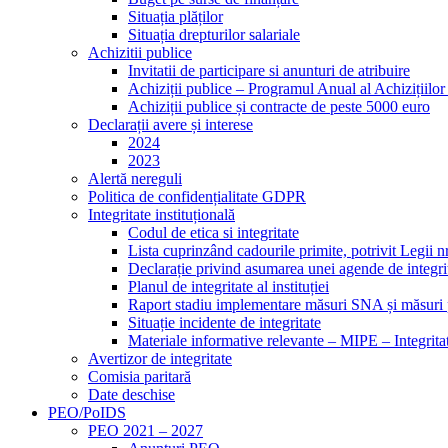
Situația plăților
Situația drepturilor salariale
Achizitii publice
Invitatii de participare si anunturi de atribuire
Achiziții publice – Programul Anual al Achizițiilo
Achiziții publice și contracte de peste 5000 euro
Declarații avere și interese
2024
2023
Alertă nereguli
Politica de confidențialitate GDPR
Integritate instituțională
Codul de etica si integritate
Lista cuprinzând cadourile primite, potrivit Legii n
Declarație privind asumarea unei agende de integri
Planul de integritate al instituției
Raport stadiu implementare măsuri SNA și măsuri p
Situație incidente de integritate
Materiale informative relevante – MIPE – Integritat
Avertizor de integritate
Comisia paritară
Date deschise
PEO/PoIDS
PEO 2021 – 2027