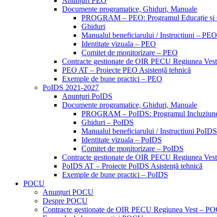
Anunțuri PEO
Documente programatice, Ghiduri, Manuale
PROGRAM – PEO: Programul Educație și
Ghiduri
Manualul beneficiarului / Instructiuni – PEO
Identitate vizuala – PEO
Comitet de monitorizare – PEO
Contracte gestionate de OIR PECU Regiunea Ves
PEO AT – Proiecte PEO Asistență tehnică
Exemple de bune practici – PEO
PoIDS 2021-2027
Anunțuri PoIDS
Documente programatice, Ghiduri, Manuale
PROGRAM – PoIDS: Programul Incluziune 
Ghiduri – PoIDS
Manualul beneficiarului / Instructiuni PoIDS
Identitate vizuala – PoIDS
Comitet de monitorizare – PoIDS
Contracte gestionate de OIR PECU Regiunea Ves
PoIDS AT – Proiecte PoIDS Asistență tehnică
Exemple de bune practici – PoIDS
POCU
Anunțuri POCU
Despre POCU
Contracte gestionate de OIR PECU Regiunea Vest – P