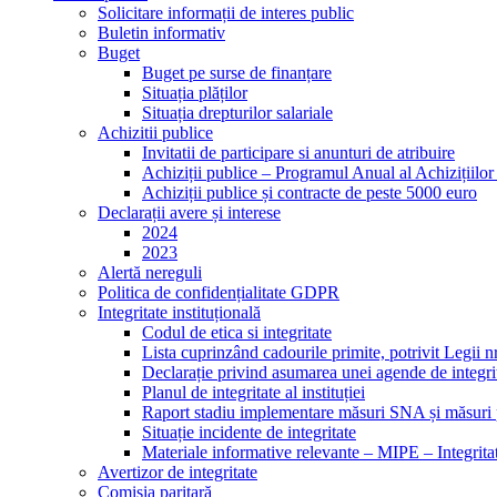
Solicitare informații de interes public
Buletin informativ
Buget
Buget pe surse de finanțare
Situația plăților
Situația drepturilor salariale
Achizitii publice
Invitatii de participare si anunturi de atribuire
Achiziții publice – Programul Anual al Achizițiilo
Achiziții publice și contracte de peste 5000 euro
Declarații avere și interese
2024
2023
Alertă nereguli
Politica de confidențialitate GDPR
Integritate instituțională
Codul de etica si integritate
Lista cuprinzând cadourile primite, potrivit Legii n
Declarație privind asumarea unei agende de integri
Planul de integritate al instituției
Raport stadiu implementare măsuri SNA și măsuri p
Situație incidente de integritate
Materiale informative relevante – MIPE – Integritat
Avertizor de integritate
Comisia paritară