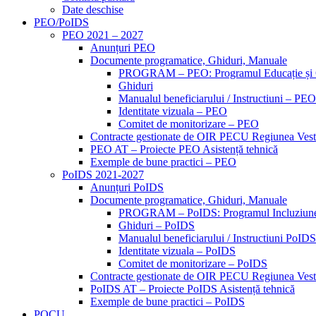
Date deschise
PEO/PoIDS
PEO 2021 – 2027
Anunțuri PEO
Documente programatice, Ghiduri, Manuale
PROGRAM – PEO: Programul Educație și
Ghiduri
Manualul beneficiarului / Instructiuni – PEO
Identitate vizuala – PEO
Comitet de monitorizare – PEO
Contracte gestionate de OIR PECU Regiunea Ves
PEO AT – Proiecte PEO Asistență tehnică
Exemple de bune practici – PEO
PoIDS 2021-2027
Anunțuri PoIDS
Documente programatice, Ghiduri, Manuale
PROGRAM – PoIDS: Programul Incluziune 
Ghiduri – PoIDS
Manualul beneficiarului / Instructiuni PoIDS
Identitate vizuala – PoIDS
Comitet de monitorizare – PoIDS
Contracte gestionate de OIR PECU Regiunea Ves
PoIDS AT – Proiecte PoIDS Asistență tehnică
Exemple de bune practici – PoIDS
POCU