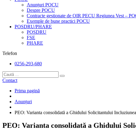
Anunțuri POCU
Despre POCU
Contracte gestionate de OIR PECU Regiunea Vest – P
Exemple de bune practici POCU
POSDRU/PHARE
POSDRU
FSE
PHARE
Telefon
0256-293-680
Contact
Prima pagină
Anunțuri
PEO: Varianta consolidată a Ghidului Solicitantului Incluziunea c
PEO: Varianta consolidată a Ghidului Solici