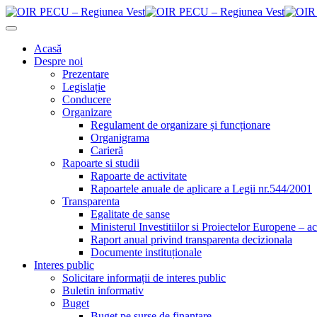
Acasă
Despre noi
Prezentare
Legislație
Conducere
Organizare
Regulament de organizare și funcționare
Organigrama
Carieră
Rapoarte si studii
Rapoarte de activitate
Rapoartele anuale de aplicare a Legii nr.544/2001
Transparenta
Egalitate de sanse
Ministerul Investitiilor si Proiectelor Europene – ac
Raport anual privind transparenta decizionala
Documente instituționale
Interes public
Solicitare informații de interes public
Buletin informativ
Buget
Buget pe surse de finanțare