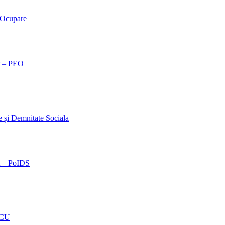
 Ocupare
t – PEO
și Demnitate Sociala
t – PoIDS
OCU