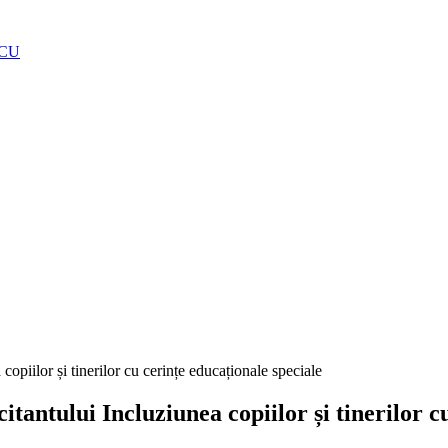
OCU
opiilor și tinerilor cu cerințe educaționale speciale
tantului Incluziunea copiilor și tinerilor c