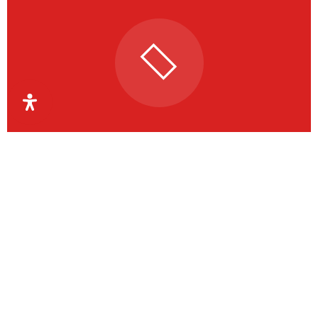
Organismul Intermediar
Regional pentru Programe
Europene Capital Uman
Regiunea Vest
OIR PECU Regiunea Vest coordonează aceste
activități la nivelul județelor Timiș, Arad, Caraș-
Severin și Hunedoara.