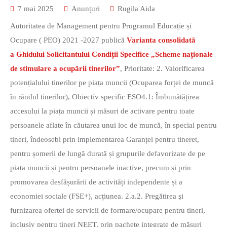
7 mai 2025
Anunțuri
Rugila Aida
Autoritatea de Management pentru Programul Educație și
Ocupare ( PEO) 2021 -2027 publică
Varianta consolidată
a
Ghidului Solicitantului Condiții Specifice „Scheme naționale
de stimulare a ocupării tinerilor”
, Prioritate: 2. Valorificarea
potențialului tinerilor pe piața muncii (Ocuparea forței de muncă
în rândul tinerilor), Obiectiv specific ESO4.1: Îmbunătățirea
accesului la piața muncii și măsuri de activare pentru toate
persoanele aflate în căutarea unui loc de muncă, în special pentru
tineri, îndeosebi prin implementarea Garanței pentru tineret,
pentru șomerii de lungă durată și grupurile defavorizate de pe
piața muncii și pentru persoanele inactive, precum și prin
promovarea desfășurării de activități independente și a
economiei sociale (FSE+), acțiunea. 2.a.2. Pregătirea şi
furnizarea ofertei de servicii de formare/ocupare pentru tineri,
inclusiv pentru tineri NEET, prin pachete integrate de măsuri