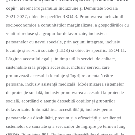
copii
”, aferent Programului Incluziune și Demnitate Socială
2021-2027, obiectiv specific: RSO4.3. Promovarea incluziunii
socioeconomice a comunităților marginalizate, a gospodăriilor cu
venituri reduse și a grupurilor defavorizate, inclusiv a
persoanelor cu nevoi speciale, prin acțiuni integrate, inclusiv
locuințe și servicii sociale (FEDR) și obiectiv specific: ESO4.11.
Lărgirea accesului egal și în timp util la servicii de calitate,
sustenabile și la prețuri accesibile, inclusiv servicii care
promovează accesul la locuințe și îngrijire orientată către
persoane, inclusiv asistență medicală. Modernizarea sistemelor
de protecție socială, inclusiv promovarea accesului la protecție
socială, acordând o atenție deosebită copiilor și grupurilor
defavorizate. Îmbunătățirea accesibilității, inclusiv pentru
persoanele cu dizabilități, precum și a eficacității și rezilienței
sistemelor de sănătate și a serviciilor de îngrijire pe termen lung
(FSE+), Prioritatea P05. Reducerea disparităților dintre copiii la