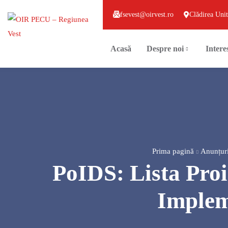
fsevest@oirvest.ro
Clădirea Unit
Acasă
Despre noi
Intere
Prima pagină
Anunțur
PoIDS: Lista Pro
Implem