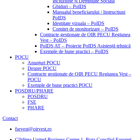
Incluziune și Demnitate Sociala
Ghiduri – PoIDS
Manualul beneficiarului / Instructiuni
PoIDS
Identitate vizuala – PoIDS
Comitet de monitorizare – PoIDS
Contracte gestionate de OIR PECU Regiunea
Vest – PoIDS
PoIDS AT – Proiecte PoIDS Asistență tehnică
Exemple de bune practici – PoIDS
POCU
Anunțuri POCU
Despre POCU
Contracte gestionate de OIR PECU Regiunea Vest –
POCU
Exemple de bune practici POCU
POSDRU/PHARE
POSDRU
FSE
PHARE
Contact
fsevest@oirvest.ro
Clădirea United Business Center 1, Piața Consiliul Europei