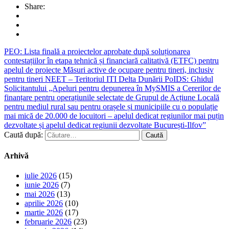
Share:
PEO: Lista finală a proiectelor aprobate după soluționarea
contestațiilor în etapa tehnică și financiară calitativă (ETFC) pentru
apelul de proiecte Măsuri active de ocupare pentru tineri, inclusiv
pentru tineri NEET – Teritoriul ITI Delta Dunării
PoIDS: Ghidul
Solicitantului „Apeluri pentru depunerea în MySMIS a Cererilor de
finanțare pentru operațiunile selectate de Grupul de Acțiune Locală
pentru mediul rural sau pentru orașele și municipiile cu o populație
mai mică de 20.000 de locuitori – apelul dedicat regiunilor mai puțin
dezvoltate și apelul dedicat regiunii dezvoltate București-Ilfov”
Caută după:
Arhivă
iulie 2026
(15)
iunie 2026
(7)
mai 2026
(13)
aprilie 2026
(10)
martie 2026
(17)
februarie 2026
(23)