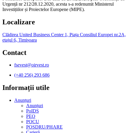
Urgență nr 212/28.12.2020, acesta s-a redenumit Ministerul
Investițiilor și Proiectelor Europene (MIPE).
Localizare
Clădirea United Business Center 1, Piața Consiliul Europei nr.2A,
etajul 6, Timișoara
Contact
fsevest@oirvest.ro
(+40 256) 293 686
Informații utile​
Anunțuri
Anunțuri
PoIDS
PEO
POCU
POSDRU/PHARE
Carieră