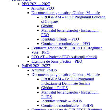
PEO 2021 – 2027
Anunțuri PEO
Documente programatice, Ghiduri, Manuale
PROGRAM – PEO: Programul Educație
și Ocupare
Ghiduri
Manualul beneficiarului / Instructiuni –
PEO
Identitate vizuala – PEO
Comitet de monitorizare – PEO
Contracte gestionate de OIR PECU Regiunea
Vest – PEO
PEO AT – Proiecte PEO Asistență tehnică
Exemple de bune practici – PEO
PoIDS 2021-2027
Anunțuri PoIDS
Documente programatice, Ghiduri, Manuale
PROGRAM – PoIDS: Programul
Incluziune și Demnitate Sociala
Ghiduri – PoIDS
Manualul beneficiarului / Instructiuni
PoIDS
Identitate vizuala – PoIDS
Comitet de monitorizare – PoIDS
Contracte gestionate de OIR PECU Regiunea