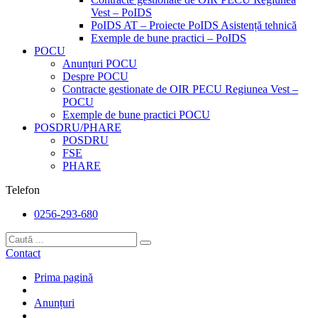
Vest – PoIDS
PoIDS AT – Proiecte PoIDS Asistență tehnică
Exemple de bune practici – PoIDS
POCU
Anunțuri POCU
Despre POCU
Contracte gestionate de OIR PECU Regiunea Vest –
POCU
Exemple de bune practici POCU
POSDRU/PHARE
POSDRU
FSE
PHARE
Telefon
0256-293-680
Contact
Prima pagină
Anunțuri