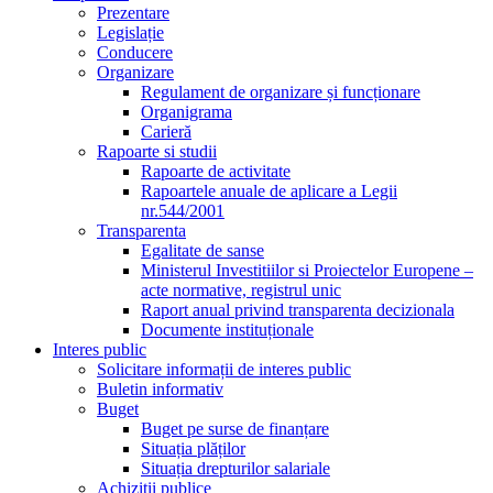
Prezentare
Legislație
Conducere
Organizare
Regulament de organizare și funcționare
Organigrama
Carieră
Rapoarte si studii
Rapoarte de activitate
Rapoartele anuale de aplicare a Legii
nr.544/2001
Transparenta
Egalitate de sanse
Ministerul Investitiilor si Proiectelor Europene –
acte normative, registrul unic
Raport anual privind transparenta decizionala
Documente instituționale
Interes public
Solicitare informații de interes public
Buletin informativ
Buget
Buget pe surse de finanțare
Situația plăților
Situația drepturilor salariale
Achizitii publice