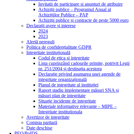
Invitatii de participare si anunturi de atribuire
Achiziții publice – Programul Anual al
Achizițiilor Publice – PAP
Achiziții publice și contracte de peste 5000 euro
Declarații avere și interese
2024
2023
Alertă nereguli
Politica de confidențialitate GDPR
Integritate instituțională
Codul de etica si integritate
Lista cuprinzând cadourile primite, potrivit Legii
nr. 251/2004 și destinația acestora
Declarație privind asumarea unei agende de
integritate organizațională
Planul de integritate al instituției
Raport stadiu implementare măsuri SNA și
măsuri plan de integritate
Situație incidente de integritate
Materiale informative relevante – MIPE –
Integritate institutionala
Avertizor de integritate
Comisia paritară
Date deschise
PEO/PoIDS