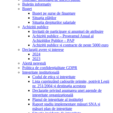
Buletin informativ
Buget
Buget pe surse de finanțare
Situația plăților
Situația drepturilor salariale
Achizitii publice
Invitatii de participare si anunturi de atribuire
Achiziții publice – Programul Anual al
Achizițiilor Publice – PAP
Achiziții publice și contracte de peste 5000 euro
Declarații avere și interese
2024
2023
Alertă nereguli
Politica de confidențialitate GDPR
Integritate instituțională
Codul de etica si integritate
Lista cuprinzând cadourile primite, potrivit Legii
nr. 251/2004 și destinația acestora
Declarație privind asumarea unei agende de
integritate organizațională
Planul de integritate al instituției
Raport stadiu implementare măsuri SNA și
măsuri plan de integritate