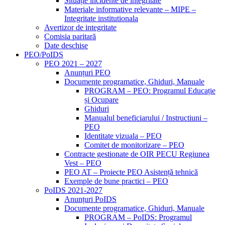
Situație incidente de integritate
Materiale informative relevante – MIPE –
Integritate institutionala
Avertizor de integritate
Comisia paritară
Date deschise
PEO/PoIDS
PEO 2021 – 2027
Anunțuri PEO
Documente programatice, Ghiduri, Manuale
PROGRAM – PEO: Programul Educație
și Ocupare
Ghiduri
Manualul beneficiarului / Instructiuni –
PEO
Identitate vizuala – PEO
Comitet de monitorizare – PEO
Contracte gestionate de OIR PECU Regiunea
Vest – PEO
PEO AT – Proiecte PEO Asistență tehnică
Exemple de bune practici – PEO
PoIDS 2021-2027
Anunțuri PoIDS
Documente programatice, Ghiduri, Manuale
PROGRAM – PoIDS: Programul