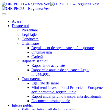
Acasă
Despre noi
Prezentare
Legislație
Conducere
Organizare
Regulament de organizare și funcționare
Organigrama
Carieră
Rapoarte si studii
Rapoarte de activitate
Rapoartele anuale de aplicare a Legii
nr.544/2001
Transparenta
Egalitate de sanse
Ministerul Investitiilor si Proiectelor Europene –
acte normative, registrul unic
Raport anual privind transparenta decizionala
Documente instituționale
Interes public
Solicitare informații de interes public