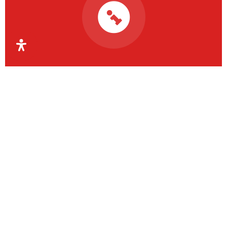
Organismul Intermediar
Regional pentru Programe
Europene Capital Uman
Regiunea Vest
OIR PECU Regiunea Vest coordonează aceste
activități la nivelul județelor Timiș, Arad, Caraș-
Severin și Hunedoara.
Contact