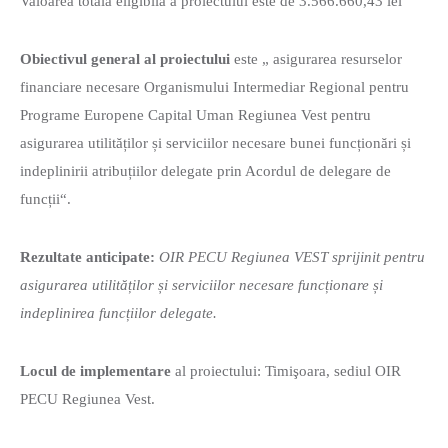
Valoarea totală eligibilă a proiectului este de 3.566.660,43 lei
Obiectivul general al proiectului
este „ asigurarea resurselor
financiare necesare Organismului Intermediar Regional pentru
Programe Europene Capital Uman Regiunea Vest pentru
asigurarea utilităților și serviciilor necesare bunei funcționări și
indeplinirii atribuțiilor delegate prin Acordul de delegare de
funcții“.
Rezultate anticipate:
OIR PECU Regiunea VEST sprijinit pentru
asigurarea utilităților și serviciilor necesare
funcționare și
indeplinirea funcțiilor delegate.
Locul de implementare
al proiectului: Timişoara, sediul OIR
PECU Regiunea Vest.